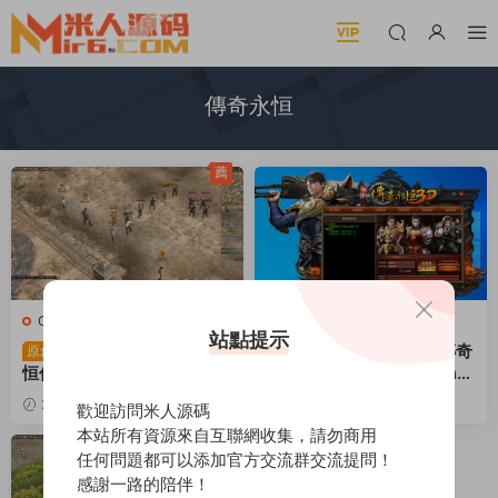
傳奇永恒
薦
C-傳奇永恒
·
端遊服務端
C-傳奇永恒
·
端遊服務端
站點提示
3D傳奇端遊【月靈永
3D傳奇端遊【月靈永恒傳奇
原創
恒傳奇V6.70本地驗證無限
六職業侍女版V1.72】Win一
制版】Win一鍵服務端+修改
鍵服務端+修改工具+GM命
2024-08-01
1.45k
2024-04-23
1.54k
歡迎訪問米人源碼
工具+GM命令+PC客戶端
令+PC客戶端+單機+視頻架
30
30
本站所有資源來自互聯網收集，請勿商用
+視頻架設教程
設教程
任何問題都可以添加官方交流群交流提問！
感謝一路的陪伴！