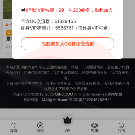
(活動)VIP特價：99一年200終身，點此加入
官方QQ交流群：61829455
C-傳奇永恒
·
端遊服務端
終身VIP專屬群：5586761（僅終身VIP可進）
3D傳奇永恒端遊【月
親測
靈引擎傳奇永恒六職業】Wi
點擊加入QQ技術交流群
n一鍵端+GM工具+PC客戶
2024-03-04
3.52k
端+架設教程
25
本站所提供的内容均來自公開網絡收集、轉發、二次開發而來，若侵犯了您的
合法權益，請來信通知我們，我們會及時删除，給您帶來的不便，我們深表歉
意。
下載用戶僅供學習交流，若使用商業用途，請購買正版授權，否則産生的一切
後果将由下載用戶自行承擔。
Copyright © 2012-2025
MiR6.COM
All Rights Reserved
網站地圖
投訴郵箱：
Mail@Mir6.com
蜀ICP備2022016462号-2
首頁
發現
VIP
客服
我的