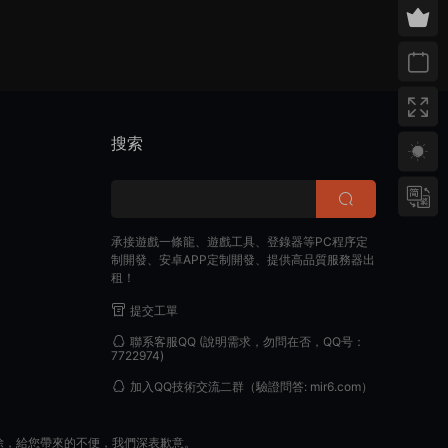
搜索
承接遊戲一條龍、遊戲工具、登錄器等PC程序定
制開發、安卓APP定制開發、提供高品質服務器出
租！
提交工單
聯系客服QQ
(說明需求，勿問在否，QQ号：
7722974)
加入QQ技術交流二群
（驗證問答: mir6.com）
除，給您帶來的不便，我們深表歉意。