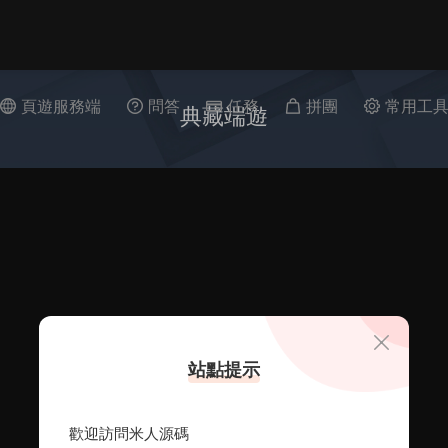
頁遊服務端
問答
任務
拼團
常用工
典藏端遊
站點提示
歡迎訪問米人源碼