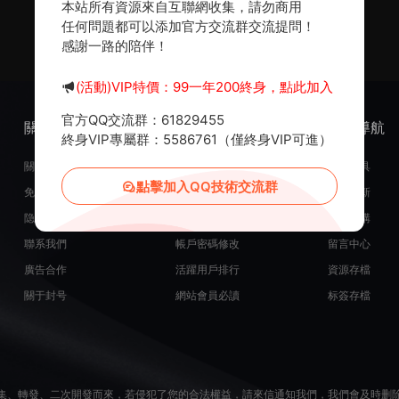
本站所有資源來自互聯網收集，請勿商用
任何問題都可以添加官方交流群交流提問！
感謝一路的陪伴！
(活動)VIP特價：99一年200終身，點此加入
官方QQ交流群：61829455
關于我們
服務支持
熱門導航
終身VIP專屬群：5586761（僅終身VIP可進）
關于我們
在線開通會員
常用工具
點擊加入QQ技術交流群
免責申明
源碼投稿發布
最近更新
隐私政策
米币在線充值
源碼團購
聯系我們
帳戶密碼修改
留言中心
廣告合作
活躍用戶排行
資源存檔
關于封号
網站會員必讀
标簽存檔
集、轉發、二次開發而來，若侵犯了您的合法權益，請來信通知我們，我們會及時删