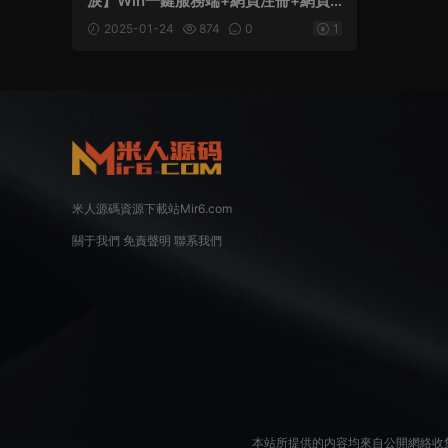
淚】Win一鍵服務端+網頁注冊+網頁
後台+PC客戶端+視頻架設教程
2025-01-24
874
0
1
米人源碼資源下載站Mir6.com
關于我們
免責聲明
聯系我們
本站所提供的内容均來自公開網絡收