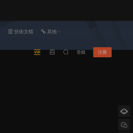
具
技術文檔
其他
登錄
注冊