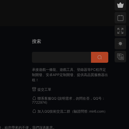
搜索
承接遊戲一條龍、遊戲工具、登錄器等PC程序定
制開發、安卓APP定制開發、提供高品質服務器出
租！
提交工單
聯系客服QQ
(說明需求，勿問在否，QQ号：
7722974)
加入QQ技術交流二群
（驗證問答: mir6.com）
除，給您帶來的不便，我們深表歉意。