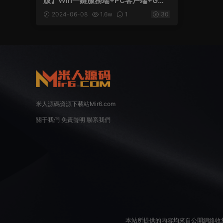
版】Win一鍵服務端+PC客戶端+GM
工具+視頻架設教程
2024-06-08
1.6w
1
30
米人源碼資源下載站Mir6.com
關于我們
免責聲明
聯系我們
本站所提供的内容均來自公開網絡收