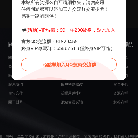
本站所有資源來自互聯網收集，請勿商用
任何問題都可以添加官方交流群交流提問！
感謝一路的陪伴！
(活動)VIP特價：99一年200終身，點此加入
官方QQ交流群：61829455
關于我們
服務支持
熱門導航
終身VIP專屬群：5586761（僅終身VIP可進）
關于我們
在線開通會員
常用工具
點擊加入QQ技術交流群
免責申明
源碼投稿發布
最近更新
隐私政策
米币在線充值
源碼團購
聯系我們
帳戶密碼修改
留言中心
廣告合作
活躍用戶排行
資源存檔
關于封号
網站會員必讀
标簽存檔
集、轉發、二次開發而來，若侵犯了您的合法權益，請來信通知我們，我們會及時删