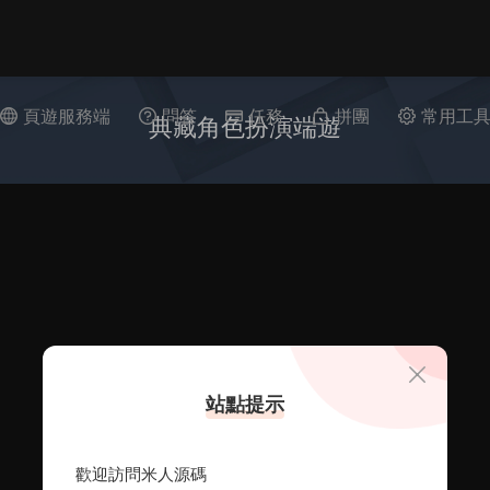
頁遊服務端
問答
任務
拼團
常用工
典藏角色扮演端遊
站點提示
歡迎訪問米人源碼