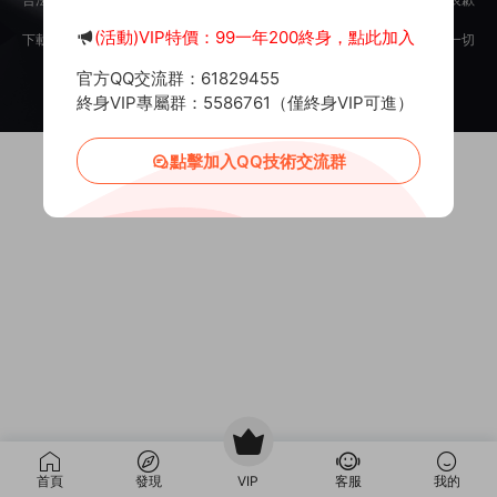
意。
(活動)VIP特價：99一年200終身，點此加入
下載用戶僅供學習交流，若使用商業用途，請購買正版授權，否則産生的一切
後果将由下載用戶自行承擔。
官方QQ交流群：61829455
Copyright © 2012-2025
MiR6.COM
All Rights Reserved
網站地圖
投訴郵箱：
Mail@Mir6.com
蜀ICP備2022016462号-2
終身VIP專屬群：5586761（僅終身VIP可進）
點擊加入QQ技術交流群
首頁
發現
VIP
客服
我的