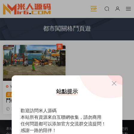
都市闖關格鬥頁遊
薦
W-武鬥都市
·
頁遊服務端
站點提示
都市闖關格鬥頁遊【武
原創
鬥都市之超級英雄】Win一
鍵服務端+貨币修改教程+視
2025-10-05
864
1
歡迎訪問米人源碼
頻架設教程
本站所有資源來自互聯網收集，請勿商用
任何問題都可以添加官方交流群交流提問！
本站所提供的内容均來自公開網絡收集、轉發、二次開發而來，若侵犯了您的
感謝一路的陪伴！
合法權益，請來信通知我們，我們會及時删除，給您帶來的不便，我們深表歉