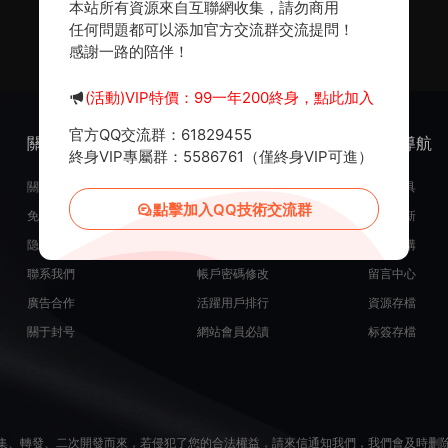
本站所有資源來自互聯網收集，請勿商用
任何問題都可以添加官方交流群交流提問！
感謝一路的陪伴！
(活動)VIP特價：99一年200終身，點此加入
官方QQ交流群：61829455
關于我們
服務支持
熱門導航
終身VIP專屬群：5586761（僅終身VIP可進）
關于我們
在線開通會員
常用工具
點擊加入QQ技術交流群
免責申明
源碼投稿發布
最近更新
隐私政策
米币在線充值
源碼團購
聯系我們
帳戶密碼修改
留言中心
廣告合作
活躍用戶排行
資源存檔
關于封号
網站會員必讀
标簽存檔
集、轉發、二次開發而來，若侵犯了您的合法權益，請來信通知我們，我們會及時删