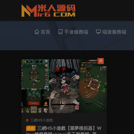
首頁
手遊服務端
端遊服務端
薦
三網H5小遊戲
三網H5小遊戲【噩夢模拟器】W
原創