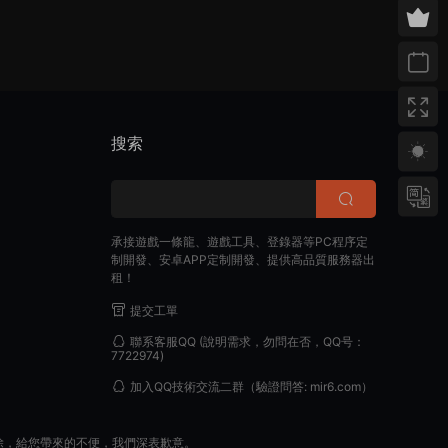
搜索
承接遊戲一條龍、遊戲工具、登錄器等PC程序定
制開發、安卓APP定制開發、提供高品質服務器出
租！
提交工單
聯系客服QQ
(說明需求，勿問在否，QQ号：
7722974)
加入QQ技術交流二群
（驗證問答: mir6.com）
除，給您帶來的不便，我們深表歉意。