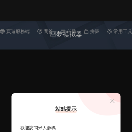
頁遊服務端
問答
任務
拼團
常用工
噩夢模拟器
站點提示
歡迎訪問米人源碼