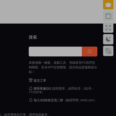
搜索
承接遊戲一條龍、遊戲工具、登錄器等PC程序定
制開發、安卓APP定制開發、提供高品質服務器出
租！
提交工單
聯系客服QQ
(說明需求，勿問在否，QQ号：
7722974)
加入QQ技術交流二群
（驗證問答: mir6.com）
除，給您帶來的不便，我們深表歉意。