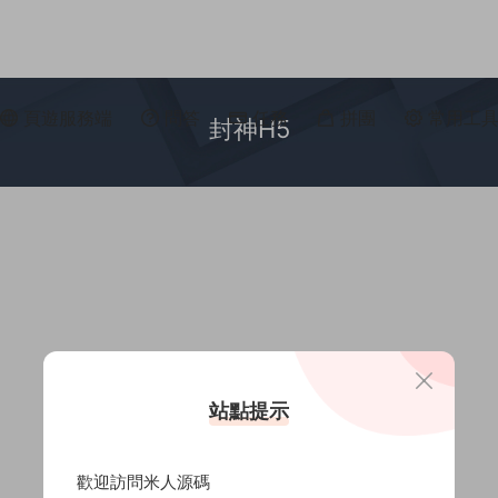
頁遊服務端
問答
任務
拼團
常用工
封神H5
站點提示
歡迎訪問米人源碼