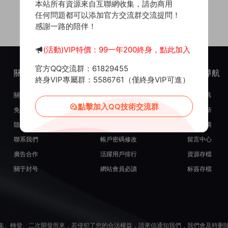
本站所有資源來自互聯網收集，請勿商用
任何問題都可以添加官方交流群交流提問！
感謝一路的陪伴！
(活動)VIP特價：99一年200終身，點此加入
官方QQ交流群：61829455
關于我們
服務支持
熱門導航
終身VIP專屬群：5586761（僅終身VIP可進）
關于我們
在線開通會員
常用工具
點擊加入QQ技術交流群
免責申明
源碼投稿發布
最近更新
隐私政策
米币在線充值
源碼團購
聯系我們
帳戶密碼修改
留言中心
廣告合作
活躍用戶排行
資源存檔
關于封号
網站會員必讀
标簽存檔
集、轉發、二次開發而來，若侵犯了您的合法權益，請來信通知我們，我們會及時删