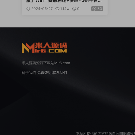
版】Win一鍵服務端+多區+GM平台币
後台+視頻架設教程
2024-05-27
1.14w
0
30
米人源碼資源下載站Mir6.com
關于我們
免責聲明
聯系我們
本站所提供的内容均來自公開網絡收