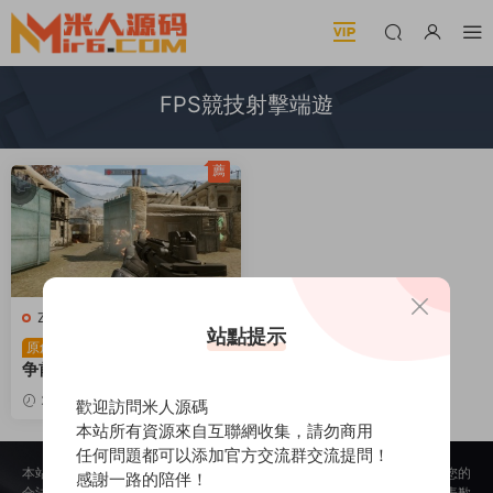
FPS競技射擊端遊
薦
Z-戰争前線
·
端遊服務端
站點提示
FPS競技射擊端遊【戰
原創
争前線漢化版】Win一鍵服
務端+PC漢化客戶端+視頻
2024-12-19
628
1
歡迎訪問米人源碼
架設教程
本站所有資源來自互聯網收集，請勿商用
任何問題都可以添加官方交流群交流提問！
本站所提供的内容均來自公開網絡收集、轉發、二次開發而來，若侵犯了您的
感謝一路的陪伴！
合法權益，請來信通知我們，我們會及時删除，給您帶來的不便，我們深表歉