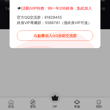
意。
(活動)VIP特價：99一年200終身，點此加入
下載用戶僅供學習交流，若使用商業用途，請購買正版授權，否則産生的一切
後果将由下載用戶自行承擔。
官方QQ交流群：61829455
Copyright © 2012-2025
MiR6.COM
All Rights Reserved
網站地圖
投訴郵箱：
Mail@Mir6.com
蜀ICP備2022016462号-2
終身VIP專屬群：5586761（僅終身VIP可進）
點擊加入QQ技術交流群
首頁
發現
VIP
客服
我的