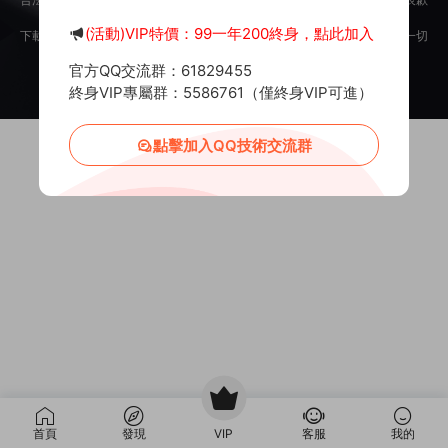
意。
(活動)VIP特價：99一年200終身，點此加入
下載用戶僅供學習交流，若使用商業用途，請購買正版授權，否則産生的一切
後果将由下載用戶自行承擔。
官方QQ交流群：61829455
Copyright © 2012-2025
MiR6.COM
All Rights Reserved
網站地圖
投訴郵箱：
Mail@Mir6.com
蜀ICP備2022016462号-2
終身VIP專屬群：5586761（僅終身VIP可進）
點擊加入QQ技術交流群
首頁
發現
VIP
客服
我的