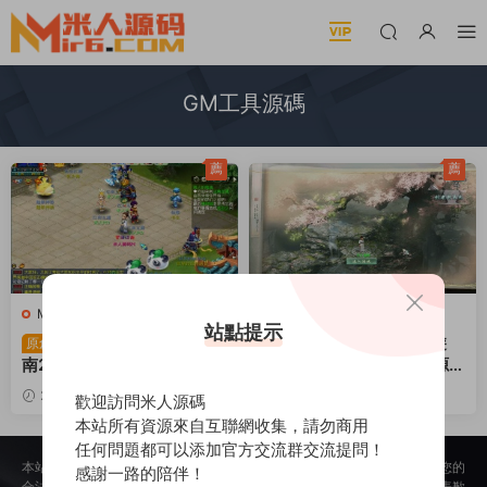
GM工具源碼
薦
薦
M-夢幻西遊
·
M-夢幻西遊
·
手遊
D-大話西遊
·
端遊服務端
站點提示
服務端
·
端遊服務端
GXX2互通西遊【夢江
大話西遊回合制端遊
原創
原創
南2】Win一鍵服務端+安卓
《GGE河馬大話西遊3ui源
蘋果PC三端+全套源碼+GM
碼》Win服務端源碼+PC客
2025-06-21
4.45k
2024-03-29
1.35w
歡迎訪問米人源碼
工具源碼+視頻架設教程
戶端源碼+GM工具源碼+視
30
30
本站所有資源來自互聯網收集，請勿商用
頻架設教程
任何問題都可以添加官方交流群交流提問！
本站所提供的内容均來自公開網絡收集、轉發、二次開發而來，若侵犯了您的
感謝一路的陪伴！
合法權益，請來信通知我們，我們會及時删除，給您帶來的不便，我們深表歉