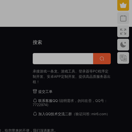
搜索
承接游戏一条龙、游戏工具、登录器等PC程序定
制开发、安卓APP定制开发、提供高品质服务器出
租！
提交工单
联系客服QQ
(说明需求，勿问在否，QQ号：
7722974)
加入QQ技术交流二群
（验证问答: mir6.com）
除，给您带来的不便，我们深表歉意。