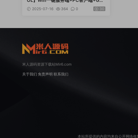
OL】Win一键服务端+PC客户端+GM
工具+GM模式+视频架设教程
2025-07-16
364
0
30
米人源码资源下载站Mir6.com
关于我们
免责声明
联系我们
本站所提供的内容均来自公开网络收