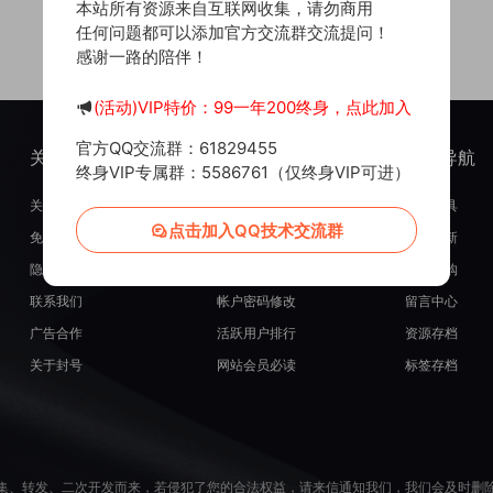
本站所有资源来自互联网收集，请勿商用
任何问题都可以添加官方交流群交流提问！
感谢一路的陪伴！
(活动)VIP特价：99一年200终身，点此加入
官方QQ交流群：61829455
关于我们
服务支持
热门导航
终身VIP专属群：5586761（仅终身VIP可进）
关于我们
在线开通会员
常用工具
点击加入QQ技术交流群
免责申明
源码投稿发布
最近更新
隐私政策
米币在线充值
源码团购
联系我们
帐户密码修改
留言中心
广告合作
活跃用户排行
资源存档
关于封号
网站会员必读
标签存档
集、转发、二次开发而来，若侵犯了您的合法权益，请来信通知我们，我们会及时删