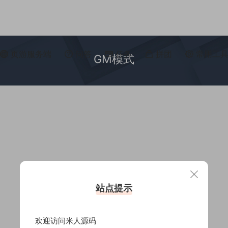
页游服务端
问答
任务
拼团
常用工
GM模式
站点提示
欢迎访问米人源码