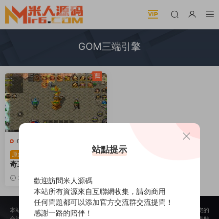
GOM三端引擎
薦
C-傳奇
·
C-傳奇2
·
手遊服務端
·
站點提示
端遊服務端
XO三端引擎(GOM)傳
原創
奇互通【美杜莎傳奇六大陸
單職業第三季】Win一鍵服
2025-12-11
1.77k
30
歡迎訪問米人源碼
務端+安卓蘋果雙端+視頻架
本站所有資源來自互聯網收集，請勿商用
設教程
任何問題都可以添加官方交流群交流提問！
本站所提供的内容均來自公開網絡收集、轉發、二次開發而來，若侵犯了您的
感謝一路的陪伴！
合法權益，請來信通知我們，我們會及時删除，給您帶來的不便，我們深表歉