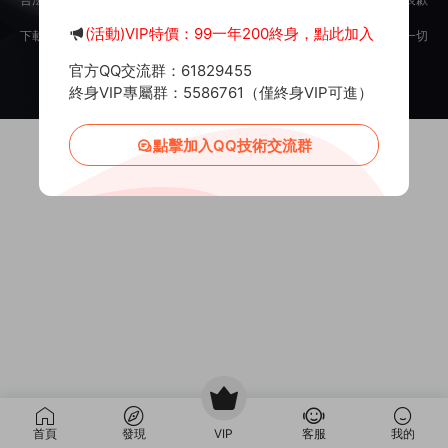
意。
(活動)VIP特價：99一年200終身，點此加入
下載用戶僅供學習交流，若使用商業用途，請購買正版授權，否則産生的一切
後果将由下載用戶自行承擔。
官方QQ交流群：61829455
Copyright © 2012-2025
MiR6.COM
All Rights Reserved
網站地圖
投訴郵箱：
Mail@Mir6.com
蜀ICP備2022016462号-2
終身VIP專屬群：5586761（僅終身VIP可進）
點擊加入QQ技術交流群
首頁
發現
VIP
客服
我的