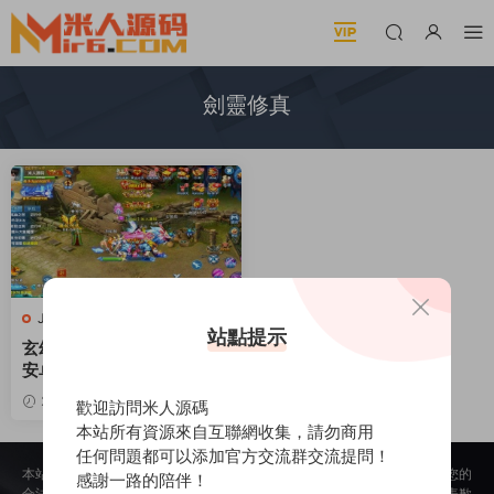
劍靈修真
J-劍靈修真
·
手遊服務端
站點提示
玄幻修真手遊【劍靈修真】
安卓蘋果雙端+機器人+支持
跨服+架設教程
2021-07-13
4.13k
30
歡迎訪問米人源碼
本站所有資源來自互聯網收集，請勿商用
任何問題都可以添加官方交流群交流提問！
本站所提供的内容均來自公開網絡收集、轉發、二次開發而來，若侵犯了您的
感謝一路的陪伴！
合法權益，請來信通知我們，我們會及時删除，給您帶來的不便，我們深表歉