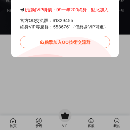
意。
(活動)VIP特價：99一年200終身，點此加入
下載用戶僅供學習交流，若使用商業用途，請購買正版授權，否則産生的一切
後果将由下載用戶自行承擔。
官方QQ交流群：61829455
Copyright © 2012-2025
MiR6.COM
All Rights Reserved
網站地圖
投訴郵箱：
Mail@Mir6.com
蜀ICP備2022016462号-2
終身VIP專屬群：5586761（僅終身VIP可進）
點擊加入QQ技術交流群
首頁
發現
VIP
客服
我的