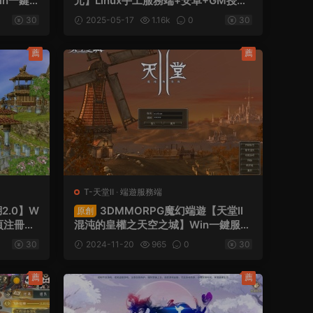
in一鍵
元】Linux手工服務端+安卓+GM授權
+假人語
後台+運營後台+假人陪玩+視頻架設教
30
2025-05-17
1.16k
0
30
程
薦
薦
T-天堂Ⅱ
·
端遊服務端
2.0】W
3DMMORPG魔幻端遊【天堂II
原創
頁注冊
混沌的皇權之天空之城】Win一鍵服務
教程
端+PC客戶端+假人陪玩+視頻架設教
30
2024-11-20
965
0
30
程
薦
薦