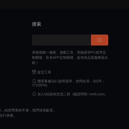
搜索
承接遊戲一條龍、遊戲工具、登錄器等PC程序定
制開發、安卓APP定制開發、提供高品質服務器出
租！
提交工單
聯系客服QQ
(說明需求，勿問在否，QQ号：
7722974)
加入QQ技術交流二群
（驗證問答: mir6.com）
除，給您帶來的不便，我們深表歉意。
自行承擔。