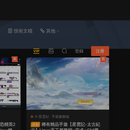
具
技術文檔
其他
登錄
注冊
薦
薦
X-星雲紀
·
手遊服務端
恐精英2
稀有精品手遊【星雲記-太古紀
原創