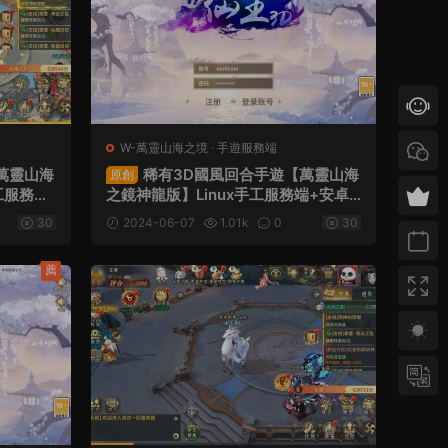
W-萬靈山海之境
·
手遊服務端
萬靈山海
稀有3D國風回合手遊【萬靈山海
原創
工服務端
之鏡神龍版】Linux手工服務端+安卓
+運營後
蘋果雙端+GM授權後台+運營後台+假
30
2024-06-07
1.01k
0
30
+視頻架
人陪玩+無限開新區腳本+視頻架設教
程
薦