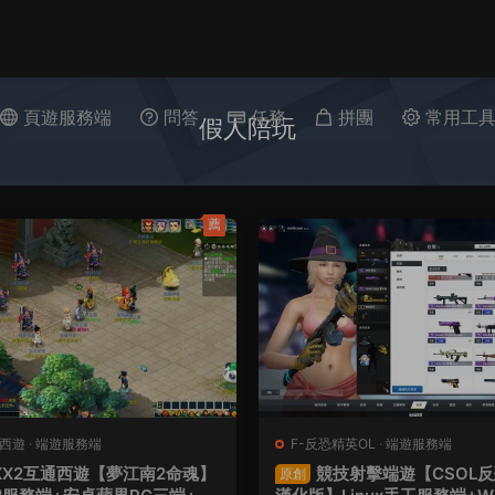
頁遊服務端
問答
任務
拼團
常用工
假人陪玩
薦
幻西遊
·
端遊服務端
F-反恐精英OL
·
端遊服務端
XX2互通西遊【夢江南2命魂】
競技射擊端遊【CSOL反
原創