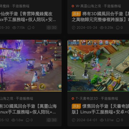
雲降魔錄
·
手遊服務端
W-萬靈山海之境
·
手遊服務端
D仙俠手遊【青雲降魔錄魔改
稀有3D國風回合手遊【
原創
nux手工服務端+假人陪玩+安卓
之萬物歸元完整修複跨服版】Li
+CDK授權後台+視頻架設教
工服務端+安卓蘋果雙端+GM
05-30
7.15k
0
30
2024-05-24
9.25k
0
+代理後台+假人陪玩+視頻架
靈山海之境
·
手遊服務端
T-天書奇談3D
·
手遊服務端
有3D國風回合手遊【萬靈山海
懷舊回合手遊【天書奇談
原創
inux手工服務端+假人陪玩+安
版】Linux手工服務端+安卓+
雙端+GM授權後台+運營後台
+假人陪玩+視頻架設教程
05-12
1.6w
0
30
2024-04-01
1.01w
0
架設教程