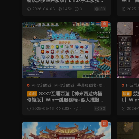
斬妖訣多區跨服版】Linux手工服務端
Win一
+全套前後端源碼+假人陪玩+管理後台
人陪玩+
2026-04-03
1.45k
0
30
2025-
+GM授權後台+安卓+視頻架設教程
教程
薦
M-夢幻西遊
·
M-夢幻西遊
·
手遊服務端
·
端遊
F-反恐
服務端
GXX2互通西遊【神來西遊終極
競
原創
原創
修複版】Win一鍵服務端+假人擺攤
L】Wi
+假人陪玩+安卓蘋果PC三端+全套源
陪玩+
2025-05-16
3.83k
4
30
2024-
碼+視頻架設教程
薦