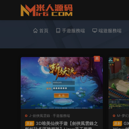
首頁
手遊服務端
端遊服務端
薦
J-劍俠風雲錄
·
手遊服務端
M-夢
3D唯美仙俠手遊【劍俠風雲錄之
G
原創
原創