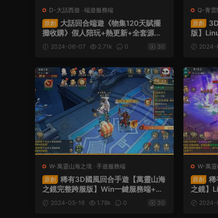
D-大話西遊
·
端遊服務端
Q-青
大話回合端遊《物集120天賦擺
3
原創
原創
攤收購》假人陪玩+熱更新+全套源碼
版】Li
+視頻架設教程
蘋果雙端
2024-06-07
2.71k
0
30
2024-
程
W-萬靈山海之境
·
手遊服務端
W-萬
稀有3D國風回合手遊【萬靈山海
稀
原創
原創
之鏡完整跨服版】Win一鍵服務端+安
之鏡】L
卓蘋果雙端+GM授權後台+假人陪玩
卓蘋果
2024-05-16
1.78k
0
30
2024-
+視頻架設教程
+視頻