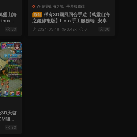
W-萬靈山海之境
·
手遊服務端
萬靈山海
稀有3D國風回合手遊【萬靈山海
原創
nux手
之鏡修複版】Linux手工服務端+安卓
授權後台
蘋果雙端+GM授權後台+假人陪玩+視
30
2024-05-18
3.42k
0
30
設教程
頻架設教程
3D天啓
GM後台
30