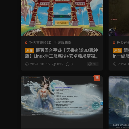
T-天書奇談3D
·
手遊服務端
F-反恐
懷舊回合手遊【天書奇談3D戰神
競
原創
原創
版】Linux手工服務端+安卓蘋果雙端
in一鍵
+假人陪玩+GM授權後台+CDK後台
頻架設
2024-10-15
839
0
30
2024-
+視頻架設教程
薦