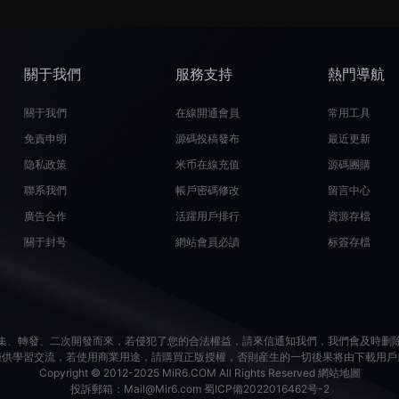
關于我們
服務支持
熱門導航
關于我們
在線開通會員
常用工具
免責申明
源碼投稿發布
最近更新
隐私政策
米币在線充值
源碼團購
聯系我們
帳戶密碼修改
留言中心
廣告合作
活躍用戶排行
資源存檔
關于封号
網站會員必讀
标簽存檔
集、轉發、二次開發而來，若侵犯了您的合法權益，請來信通知我們，我們會及時删
僅供學習交流，若使用商業用途，請購買正版授權，否則産生的一切後果将由下載用戶
Copyright © 2012-2025
MiR6.COM
All Rights Reserved
網站地圖
投訴郵箱：
Mail@Mir6.com
蜀ICP備2022016462号-2