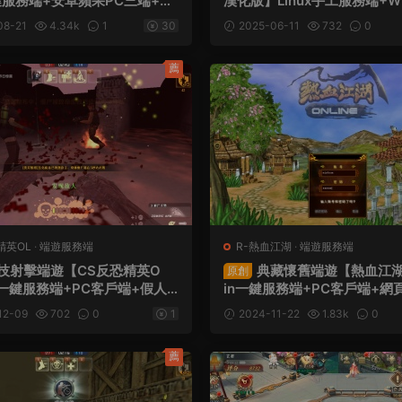
鍵服務端+安卓蘋果PC三端+假
漢化版】Linux手工服務端+W
GM工具+全套源碼+視頻架設
服務端+PC客戶端+假人陪玩
08-21
4.34k
1
30
2025-06-11
732
0
音+視頻架設教程
薦
精英OL
·
端遊服務端
R-熱血江湖
·
端遊服務端
技射擊端遊【CS反恐精英O
典藏懷舊端遊【熱血江湖
原創
n一鍵服務端+PC客戶端+假人
in一鍵服務端+PC客戶端+網
視頻架設教程
+藏寶閣+假人陪玩+視頻架設
12-09
702
0
1
2024-11-22
1.83k
0
薦