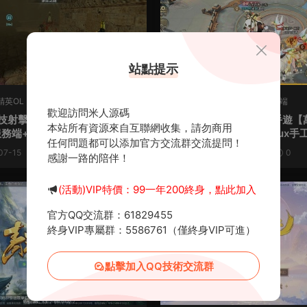
站點提示
精英OL
·
端遊服務端
W-萬靈山海之境
·
手遊服務端
歡迎訪問米人源碼
技射擊端遊【CS反恐精英】W
稀有3D國風回合手遊【
原創
本站所有資源來自互聯網收集，請勿商用
服務端+假人陪玩+GM工具+視
之鏡神龍版修複版】Linux手
任何問題都可以添加官方交流群交流提問！
教程
+安卓蘋果雙端+GM授權後台
07-15
1.05k
0
30
2024-06-12
1.44k
0
感謝一路的陪伴！
台+假人陪玩+無限開新區腳本
設教程
薦
(活動)VIP特價：99一年200終身，點此加入
官方QQ交流群：61829455
終身VIP專屬群：5586761（僅終身VIP可進）
點擊加入QQ技術交流群