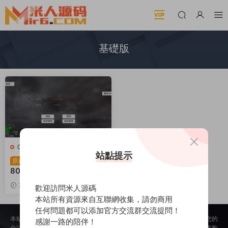
基礎版
C-傳奇
·
手遊服務端
站點提示
戰神引擎傳奇手遊【1.
原創
80英雄降臨-DRQ全新引擎
基礎版】Win一鍵服務端+G
2025-05-13
777
1
歡迎訪問米人源碼
M授權後台+安卓+視頻架設
本站所有資源來自互聯網收集，請勿商用
教程
任何問題都可以添加官方交流群交流提問！
本站所提供的内容均來自公開網絡收集、轉發、二次開發而來，若侵犯了您的
感謝一路的陪伴！
合法權益，請來信通知我們，我們會及時删除，給您帶來的不便，我們深表歉