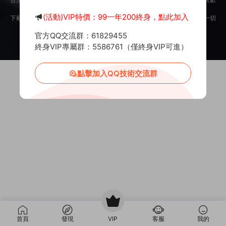
意。
(活動)VIP特價：99一年200終身，點此加入
下載用戶僅供學習交流，若使用商業用途，請購買正版授權，否則産生的一切
後果将由下載用戶自行承擔。
官方QQ交流群：61829455
Copyright © 2012-2025
MiR6.COM
All Rights Reserved
網站地圖
投訴郵箱：
Mail@Mir6.com
蜀ICP備2022016462号-2
終身VIP專屬群：5586761（僅終身VIP可進）
點擊加入QQ技術交流群
首頁
發現
VIP
客服
我的