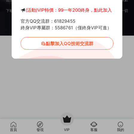
意。
(活動)VIP特價：99一年200終身，點此加入
下載用戶僅供學習交流，若使用商業用途，請購買正版授權，否則産生的一切
後果将由下載用戶自行承擔。
官方QQ交流群：61829455
Copyright © 2012-2025
MiR6.COM
All Rights Reserved
網站地圖
投訴郵箱：
Mail@Mir6.com
蜀ICP備2022016462号-2
終身VIP專屬群：5586761（僅終身VIP可進）
點擊加入QQ技術交流群
首頁
發現
VIP
客服
我的