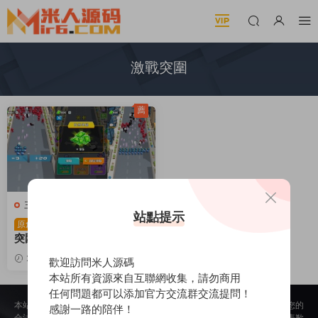
激戰突圍
薦
三網H5小遊戲
站點提示
三網H5小遊戲【激戰
原創
突圍】Win一鍵服務端+Linu
x手工服務端+視頻架設教程
2025-11-10
1.08k
30
歡迎訪問米人源碼
本站所有資源來自互聯網收集，請勿商用
任何問題都可以添加官方交流群交流提問！
本站所提供的内容均來自公開網絡收集、轉發、二次開發而來，若侵犯了您的
感謝一路的陪伴！
合法權益，請來信通知我們，我們會及時删除，給您帶來的不便，我們深表歉