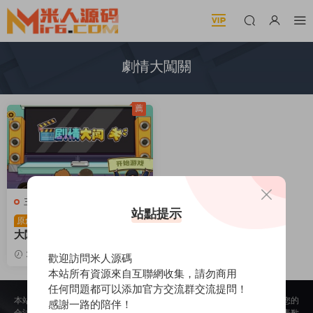
劇情大闖關
薦
三網H5小遊戲
站點提示
三網H5小遊戲【劇情
原創
大闖關】Win一鍵服務端+Li
nux手工服務端+視頻架設教
2026-01-20
450
30
歡迎訪問米人源碼
程
本站所有資源來自互聯網收集，請勿商用
任何問題都可以添加官方交流群交流提問！
本站所提供的内容均來自公開網絡收集、轉發、二次開發而來，若侵犯了您的
感謝一路的陪伴！
合法權益，請來信通知我們，我們會及時删除，給您帶來的不便，我們深表歉