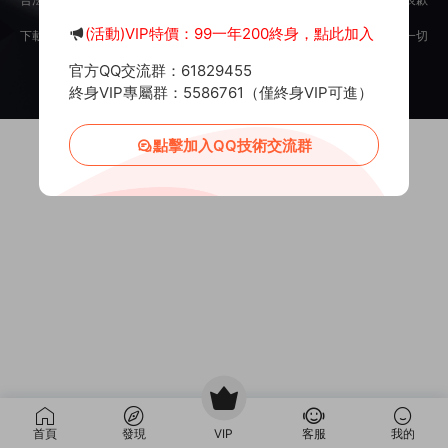
意。
(活動)VIP特價：99一年200終身，點此加入
下載用戶僅供學習交流，若使用商業用途，請購買正版授權，否則産生的一切
後果将由下載用戶自行承擔。
官方QQ交流群：61829455
Copyright © 2012-2025
MiR6.COM
All Rights Reserved
網站地圖
投訴郵箱：
Mail@Mir6.com
蜀ICP備2022016462号-2
終身VIP專屬群：5586761（僅終身VIP可進）
點擊加入QQ技術交流群
首頁
發現
VIP
客服
我的