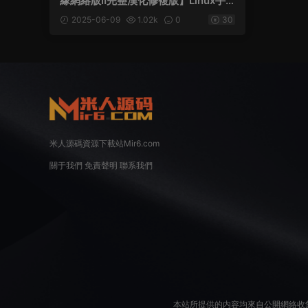
緣網絡版Ⅱ完整漢化修複版】Linux手
工服務端+網頁注冊+GM工具+老頭插
2025-06-09
1.02k
0
30
件+PC客戶端+視頻架設教程
米人源碼資源下載站Mir6.com
關于我們
免責聲明
聯系我們
本站所提供的内容均來自公開網絡收