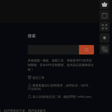
搜索
承接遊戲一條龍、遊戲工具、登錄器等PC程序定
制開發、安卓APP定制開發、提供高品質服務器出
租！
提交工單
聯系客服QQ
(說明需求，勿問在否，QQ号：
7722974)
加入QQ技術交流二群
（驗證問答: mir6.com）
除，給您帶來的不便，我們深表歉意。