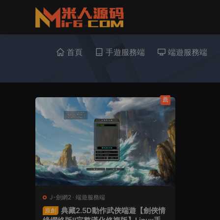
首頁
手遊服務端
端遊服務端
薦
J-劍網2
·
端遊服務端
典藏2.5D動作武俠端遊【劍俠情
原創