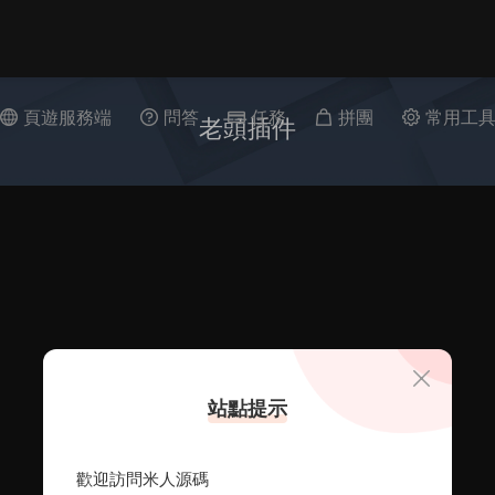
頁遊服務端
問答
任務
拼團
常用工
老頭插件
站點提示
歡迎訪問米人源碼