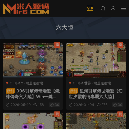
六大陸
薦
薦
C-傳奇2
·
端遊服務端
C-傳奇世界
·
端遊服務端
996引擎傳奇端遊【鐵
星河引擎傳世端遊【幻
原創
原創
棒傳奇六大陸】Win一鍵單
世夕霞劇情專屬六大陸】Wi
機服務端+PC客戶端+視頻
n一鍵服務端+彩虹登陸器
2026-05-10
158
30
2026-01-04
276
30
架設教程
+客戶端+視頻架設教程
薦
薦