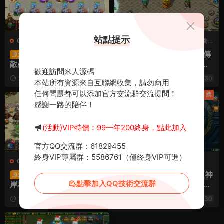
站點提示
C-傳奇世界
·
端遊服務端
C-傳奇
·
C-傳奇2
·
手遊服務端
·
端遊服務端
星河引擎傳世端遊【逢
XO三端引擎(GOM)傳
原創
原創
敵必戰迷失六大陸】Win一
奇互通【美杜莎傳奇六大陸
歡迎訪問米人源碼
鍵服務端+彩虹登陸器+客戶
單職業第三季】Win一鍵服
2025-12-20
220
30
2025-12-11
1.77k
30
本站所有資源來自互聯網收集，請勿商用
端+視頻架設教程
務端+安卓蘋果雙端+視頻架
任何問題都可以添加官方交流群交流提問！
設教程
薦
薦
感謝一路的陪伴！
(活動)VIP特價：99一年200終身，點此加入
官方QQ交流群：61829455
終身VIP專屬群：5586761（僅終身VIP可進）
C-傳奇世界
·
端遊服務端
C-傳奇
·
手遊服務端
星河引擎傳世端遊【彼
戰神引擎傳奇手遊【神
原創
原創
點擊加入QQ技術交流群
岸花專屬六大陸劇情版】Wi
魔之戰單職業六大陸】Win
n一鍵服務端+彩虹登陸器
一鍵服務端+安卓+GM後台
2025-09-27
215
30
2025-07-29
735
30
+客戶端+視頻架設教程
+視頻架設教程