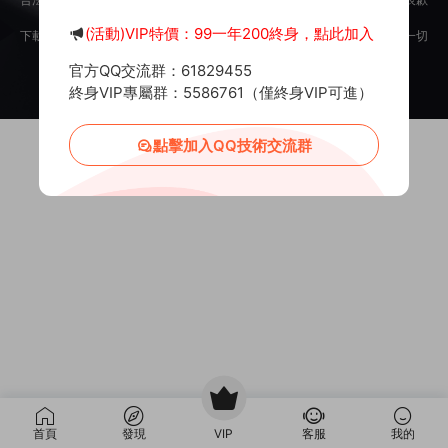
意。
(活動)VIP特價：99一年200終身，點此加入
下載用戶僅供學習交流，若使用商業用途，請購買正版授權，否則産生的一切
後果将由下載用戶自行承擔。
官方QQ交流群：61829455
Copyright © 2012-2025
MiR6.COM
All Rights Reserved
網站地圖
投訴郵箱：
Mail@Mir6.com
蜀ICP備2022016462号-2
終身VIP專屬群：5586761（僅終身VIP可進）
點擊加入QQ技術交流群
首頁
發現
VIP
客服
我的