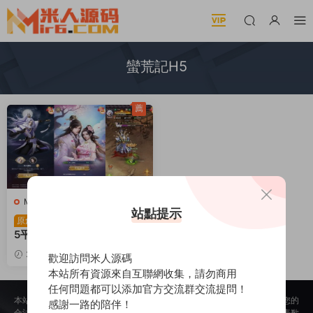
蠻荒記H5
薦
M-莽荒紀H5
·
M-莽荒紀H5
·
手
站點提示
遊服務端
·
頁遊服務端
三網H5遊戲【蠻荒記H
原創
5平台币版】Linux手工服務
端+運營後台+視頻架設教程
2024-08-11
1.82k
30
歡迎訪問米人源碼
本站所有資源來自互聯網收集，請勿商用
任何問題都可以添加官方交流群交流提問！
本站所提供的内容均來自公開網絡收集、轉發、二次開發而來，若侵犯了您的
感謝一路的陪伴！
合法權益，請來信通知我們，我們會及時删除，給您帶來的不便，我們深表歉