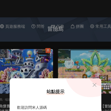
頁遊服務端
問答
任務
拼團
常用工
冒險島
薦
站點提示
險島
·
端遊服務端
M-冒險島
·
端遊服務端
典懷舊冒險端遊【冒險島186
經典懷舊冒險端遊【冒險
原創
歡迎訪問米人源碼