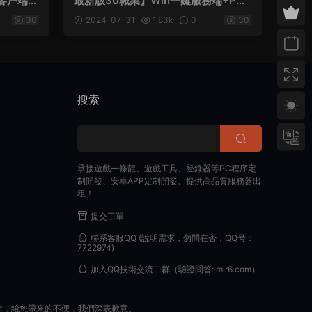
C客戶端
最新版30職業】Win一鍵服務端+PC
客戶端+GM工具+視頻架設教程
30
2024-07-31
1.83k
0
30
搜索
承接遊戲一條龍、遊戲工具、登錄器等PC程序定
制開發、安卓APP定制開發、提供高品質服務器出
租！
提交工單
聯系客服QQ
(說明需求，勿問在否，QQ号：
7722974)
加入QQ技術交流二群
（驗證問答: mir6.com）
除，給您帶來的不便，我們深表歉意。