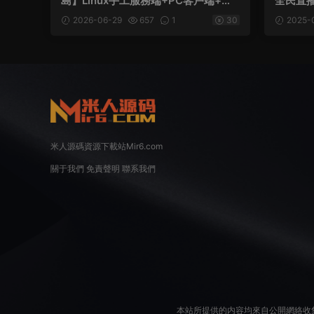
島】Linux手工服務端+PC客戶端+登
全民直播
錄器+管理後台+網頁注冊+視頻架設教
客戶端
2026-06-29
657
1
30
2025-
程
米人源碼資源下載站Mir6.com
關于我們
免責聲明
聯系我們
本站所提供的内容均來自公開網絡收