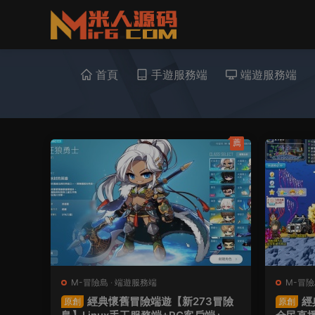
首頁
手遊服務端
端遊服務端
薦
M-冒險島
·
端遊服務端
M-冒
經典懷舊冒險端遊【新273冒險
經
原創
原創