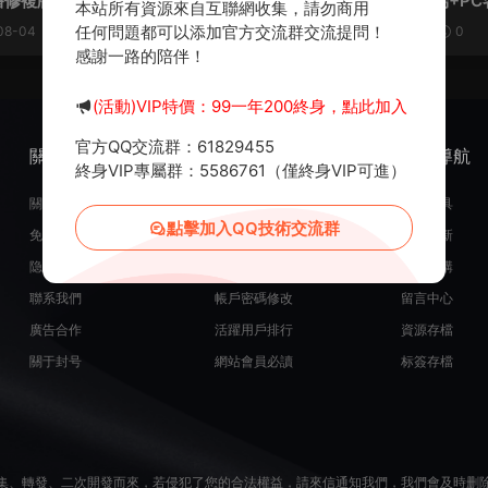
修複版】Win一鍵服務端+PC
修仙版】Win一鍵服務端+P
本站所有資源來自互聯網收集，請勿商用
+視頻架設教程
+視頻架設教程
任何問題都可以添加官方交流群交流提問！
08-04
599
0
30
2025-05-23
1.33k
0
感謝一路的陪伴！
(活動)VIP特價：99一年200終身，點此加入
官方QQ交流群：61829455
關于我們
服務支持
熱門導航
終身VIP專屬群：5586761（僅終身VIP可進）
關于我們
在線開通會員
常用工具
點擊加入QQ技術交流群
免責申明
源碼投稿發布
最近更新
隐私政策
米币在線充值
源碼團購
聯系我們
帳戶密碼修改
留言中心
廣告合作
活躍用戶排行
資源存檔
關于封号
網站會員必讀
标簽存檔
集、轉發、二次開發而來，若侵犯了您的合法權益，請來信通知我們，我們會及時删