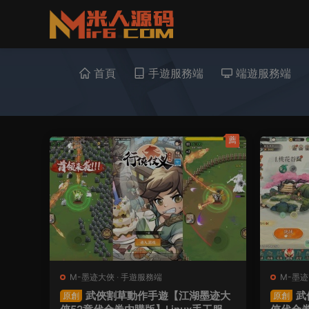
首頁
手遊服務端
端遊服務端
薦
M-墨迹大俠
·
手遊服務端
M-墨
武俠割草動作手遊【江湖墨迹大
武
原創
原創