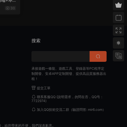
務端+本
卓蘋果雙
30
搜索
承接遊戲一條龍、遊戲工具、登錄器等PC程序定
制開發、安卓APP定制開發、提供高品質服務器出
租！
提交工單
聯系客服QQ
(說明需求，勿問在否，QQ号：
7722974)
加入QQ技術交流二群
（驗證問答: mir6.com）
除，給您帶來的不便，我們深表歉意。