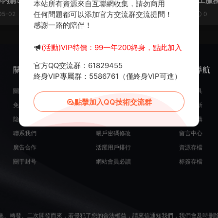
内購500級版】Linux手工服
俠内購修複版】Linux手工服
本站所有資源來自互聯網收集，請勿商用
地注冊驗證+CDK授權後台
地注冊驗證+GM充值後台+安
任何問題都可以添加官方交流群交流提問！
05-02
1.62k
0
30
2025-02-17
3.07k
0
視頻架設教程
端+視頻架設教程
感謝一路的陪伴！
(活動)VIP特價：99一年200終身，點此加入
官方QQ交流群：61829455
關于我們
服務支持
熱門導航
終身VIP專屬群：5586761（僅終身VIP可進）
關于我們
在線開通會員
常用工具
點擊加入QQ技術交流群
免責申明
源碼投稿發布
最近更新
隐私政策
米币在線充值
源碼團購
聯系我們
帳戶密碼修改
留言中心
廣告合作
活躍用戶排行
資源存檔
關于封号
網站會員必讀
标簽存檔
集、轉發、二次開發而來，若侵犯了您的合法權益，請來信通知我們，我們會及時删