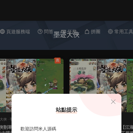
頁遊服務端
問答
任務
拼團
常用工
墨迹大俠
薦
站點提示
迹大俠
·
手遊服務端
M-墨迹大俠
·
手遊服務端
俠割草動作手遊【江湖墨迹大
武俠割草動作手遊【江
原創
歡迎訪問米人源碼