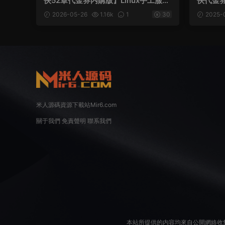
俠52章代金券内購版】Linux手工服務
俠代金券
端+本地注冊驗證+CDK授權後台+安
務端+本
2026-05-26
1.16k
1
30
2025-
卓蘋果雙端+視頻架設教程
+安卓+
米人源碼資源下載站Mir6.com
關于我們
免責聲明
聯系我們
本站所提供的内容均來自公開網絡收