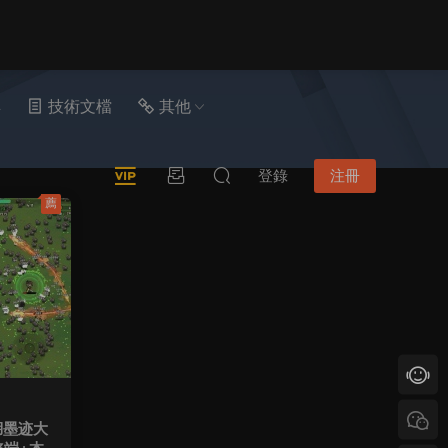
具
技術文檔
其他
登錄
注冊
薦
湖墨迹大