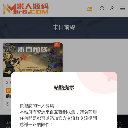
末日前線
薦
三網H5小遊戲
站點提示
三網H5小遊戲【末日
原創
前線】Win一鍵服務端+Linu
x手工服務端+視頻架設教程
2025-12-22
519
30
歡迎訪問米人源碼
本站所有資源來自互聯網收集，請勿商用
任何問題都可以添加官方交流群交流提問！
本站所提供的内容均來自公開網絡收集、轉發、二次開發而來，若侵犯了您的
感謝一路的陪伴！
合法權益，請來信通知我們，我們會及時删除，給您帶來的不便，我們深表歉