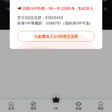
意。
(活動)VIP特價：99一年200終身，點此加入
下載用戶僅供學習交流，若使用商業用途，請購買正版授權，否則産生的一切
後果将由下載用戶自行承擔。
官方QQ交流群：61829455
Copyright © 2012-2025
MiR6.COM
All Rights Reserved
網站地圖
投訴郵箱：
Mail@Mir6.com
蜀ICP備2022016462号-2
終身VIP專屬群：5586761（僅終身VIP可進）
點擊加入QQ技術交流群
首頁
發現
VIP
客服
我的