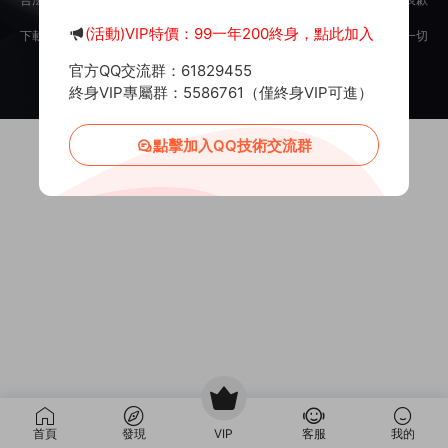
意。
(活動)VIP特價：99一年200終身，點此加入
下載用戶僅供學習交流，若使用商業用途，請購買正版授權，否則産生的一切
後果将由下載用戶自行承擔。
官方QQ交流群：61829455
Copyright © 2012-2025
MiR6.COM
All Rights Reserved
網站地圖
投訴郵箱：
Mail@Mir6.com
蜀ICP備2022016462号-2
終身VIP專屬群：5586761（僅終身VIP可進）
點擊加入QQ技術交流群
首頁
發現
VIP
客服
我的