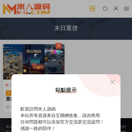
末日重啓
薦
三網H5小遊戲
站點提示
三網H5小遊戲【末日
原創
重啓】Win一鍵服務端+Linu
x手工服務端+視頻架設教程
2026-05-07
571
30
歡迎訪問米人源碼
本站所有資源來自互聯網收集，請勿商用
任何問題都可以添加官方交流群交流提問！
本站所提供的内容均來自公開網絡收集、轉發、二次開發而來，若侵犯了您的
感謝一路的陪伴！
合法權益，請來信通知我們，我們會及時删除，給您帶來的不便，我們深表歉