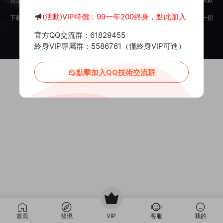
意。
(活動)VIP特價：99一年200終身，點此加入
下載用戶僅供學習交流，若使用商業用途，請購買正版授權，否則産生的一切
後果将由下載用戶自行承擔。
官方QQ交流群：61829455
Copyright © 2012-2025
MiR6.COM
All Rights Reserved
網站地圖
投訴郵箱：
Mail@Mir6.com
蜀ICP備2022016462号-2
終身VIP專屬群：5586761（僅終身VIP可進）
點擊加入QQ技術交流群
首頁
發現
VIP
客服
我的