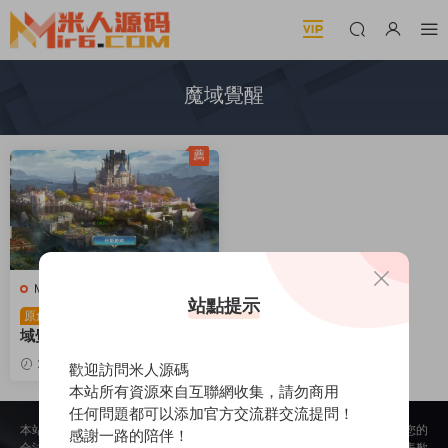
魔域覺醒
薦
M-魔域
·
手遊服務端
站點提示
稀有RPG魔幻手遊【魔
原創
域覺醒之幻獸歸來神界元素
跨服完整版】Linux手工服務
2024-07-04
1.73k
歡迎訪問米人源碼
端+代理後台+GM授權後台
30
本站所有資源來自互聯網收集，請勿商用
+安卓蘋果雙端+視頻架設教
任何問題都可以添加官方交流群交流提問！
程
本站所提供的内容均來自公開網絡收集、轉發、二次開發而來，若侵犯了您的
感謝一路的陪伴！
合法權益，請來信通知我們，我們會及時删除，給您帶來的不便，我們深表歉