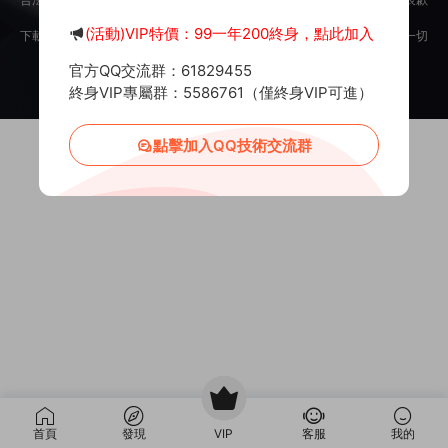
意。
(活動)VIP特價：99一年200終身，點此加入
下載用戶僅供學習交流，若使用商業用途，請購買正版授權，否則産生的一切
後果将由下載用戶自行承擔。
官方QQ交流群：61829455
Copyright © 2012-2025
MiR6.COM
All Rights Reserved
網站地圖
投訴郵箱：
Mail@Mir6.com
蜀ICP備2022016462号-2
終身VIP專屬群：5586761（僅終身VIP可進）
點擊加入QQ技術交流群
首頁
發現
VIP
客服
我的