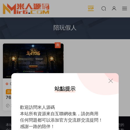
陪玩假人
薦
C-傳奇
·
C-傳奇
·
手遊服務端
·
站點提示
頁遊服務端
三網H5遊戲【三職業1.
原創
76青山複古H5】Win一鍵服
務端+陪玩假人+管理後台
2025-02-25
2.03k
歡迎訪問米人源碼
+視頻架設教程
30
本站所有資源來自互聯網收集，請勿商用
任何問題都可以添加官方交流群交流提問！
本站所提供的内容均來自公開網絡收集、轉發、二次開發而來，若侵犯了您的
感謝一路的陪伴！
合法權益，請來信通知我們，我們會及時删除，給您帶來的不便，我們深表歉