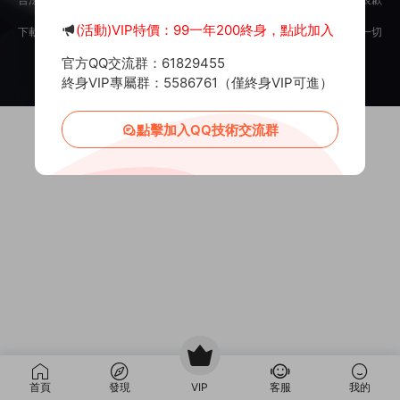
意。
(活動)VIP特價：99一年200終身，點此加入
下載用戶僅供學習交流，若使用商業用途，請購買正版授權，否則産生的一切
後果将由下載用戶自行承擔。
官方QQ交流群：61829455
Copyright © 2012-2025
MiR6.COM
All Rights Reserved
網站地圖
投訴郵箱：
Mail@Mir6.com
蜀ICP備2022016462号-2
終身VIP專屬群：5586761（僅終身VIP可進）
點擊加入QQ技術交流群
首頁
發現
VIP
客服
我的