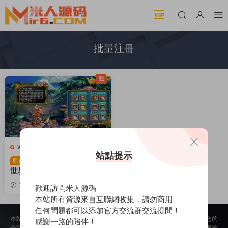
批量注冊
薦
W-窩窩世界
·
頁遊服務端
站點提示
典藏MMO頁遊【窩窩
原創
世界】Win一鍵服務端+批量
注冊+一鍵充值+視頻架設教
2025-06-05
420
30
歡迎訪問米人源碼
程
本站所有資源來自互聯網收集，請勿商用
任何問題都可以添加官方交流群交流提問！
本站所提供的内容均來自公開網絡收集、轉發、二次開發而來，若侵犯了您的
感謝一路的陪伴！
合法權益，請來信通知我們，我們會及時删除，給您帶來的不便，我們深表歉