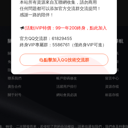
本站所有資源來自互聯網收集，請勿商用
任何問題都可以添加官方交流群交流提問！
感謝一路的陪伴！
(活動)VIP特價：99一年200終身，點此加入
官方QQ交流群：61829455
關于我們
服務支持
熱門導航
終身VIP專屬群：5586761（僅終身VIP可進）
關于我們
在線開通會員
常用工具
點擊加入QQ技術交流群
免責申明
源碼投稿發布
最近更新
隐私政策
米币在線充值
源碼團購
聯系我們
帳戶密碼修改
留言中心
廣告合作
活躍用戶排行
資源存檔
關于封号
網站會員必讀
标簽存檔
集、轉發、二次開發而來，若侵犯了您的合法權益，請來信通知我們，我們會及時删