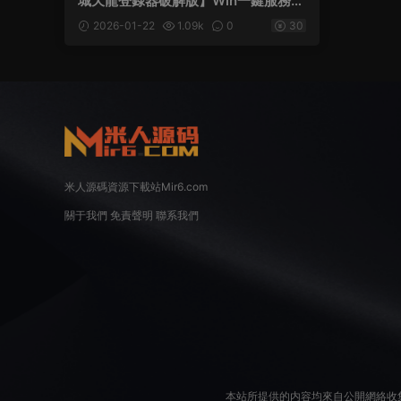
城天龍登錄器破解版】Win一鍵服務端
+安卓蘋果雙端+視頻架設教程
2026-01-22
1.09k
0
30
米人源碼資源下載站Mir6.com
關于我們
免責聲明
聯系我們
本站所提供的内容均來自公開網絡收