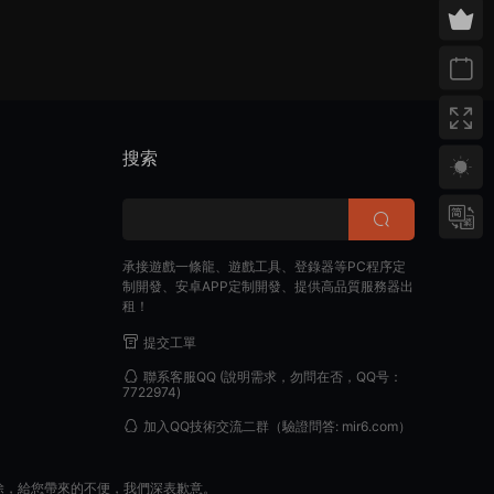
搜索
承接遊戲一條龍、遊戲工具、登錄器等PC程序定
制開發、安卓APP定制開發、提供高品質服務器出
租！
提交工單
聯系客服QQ
(說明需求，勿問在否，QQ号：
7722974)
加入QQ技術交流二群
（驗證問答: mir6.com）
除，給您帶來的不便，我們深表歉意。