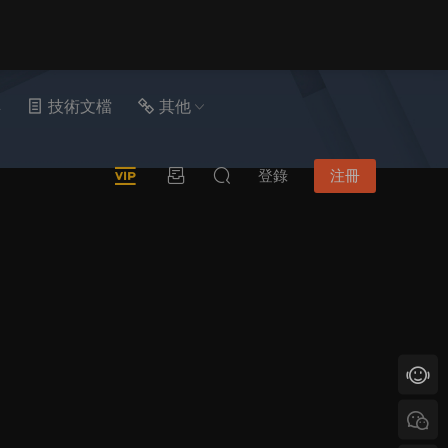
具
技術文檔
其他
登錄
注冊