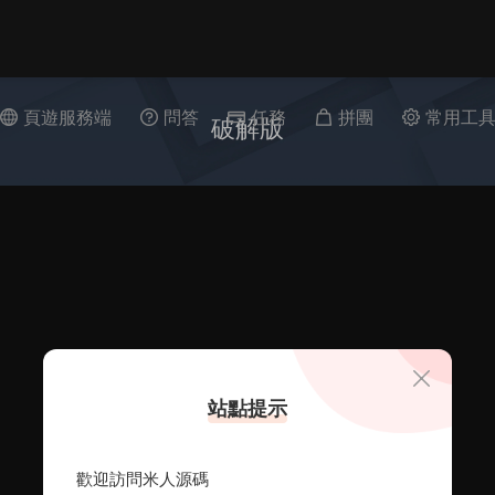
頁遊服務端
問答
任務
拼團
常用工
破解版
站點提示
歡迎訪問米人源碼