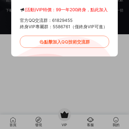
意。
(活動)VIP特價：99一年200終身，點此加入
下載用戶僅供學習交流，若使用商業用途，請購買正版授權，否則産生的一切
後果将由下載用戶自行承擔。
官方QQ交流群：61829455
Copyright © 2012-2025
MiR6.COM
All Rights Reserved
網站地圖
投訴郵箱：
Mail@Mir6.com
蜀ICP備2022016462号-2
終身VIP專屬群：5586761（僅終身VIP可進）
點擊加入QQ技術交流群
首頁
發現
VIP
客服
我的