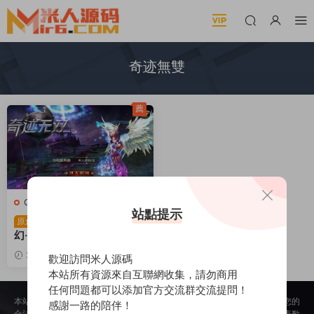
奇迹無雙
薦
Q-奇迹無雙
·
手遊服務端
站點提示
3D魔幻RPG手遊【魔
原創
幻·奇迹無雙】Win一鍵服務
端+運營後台+GM授權後台
2025-02-09
1.15k
30
歡迎訪問米人源碼
+安卓+視頻架設教程
本站所有資源來自互聯網收集，請勿商用
任何問題都可以添加官方交流群交流提問！
本站所提供的内容均來自公開網絡收集、轉發、二次開發而來，若侵犯了您的
感謝一路的陪伴！
合法權益，請來信通知我們，我們會及時删除，給您帶來的不便，我們深表歉