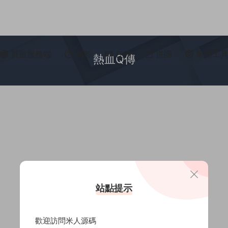
頁遊服務端
問答
任務
拼團
常用工
熱血Q傳
站點提示
歡迎訪問米人源碼