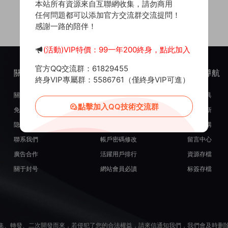
本站所有資源來自互聯網收集，請勿商用
任何問題都可以添加官方交流群交流提問！
感謝一路的陪伴！
(活動)VIP特價：99一年200終身，點此加入
官方QQ交流群：61829455
關于我們
服務支持
熱門導航
終身VIP專屬群：5586761（僅終身VIP可進）
關于我們
在線開通會員
常用工具
點擊加入QQ技術交流群
免責申明
源碼投稿發布
最近更新
隐私政策
米币在線充值
源碼團購
聯系我們
帳戶密碼修改
留言中心
廣告合作
活躍用戶排行
資源存檔
關于封号
網站會員必讀
标簽存檔
集、轉發、二次開發而來，若侵犯了您的合法權益，請來信通知我們，我們會及時删