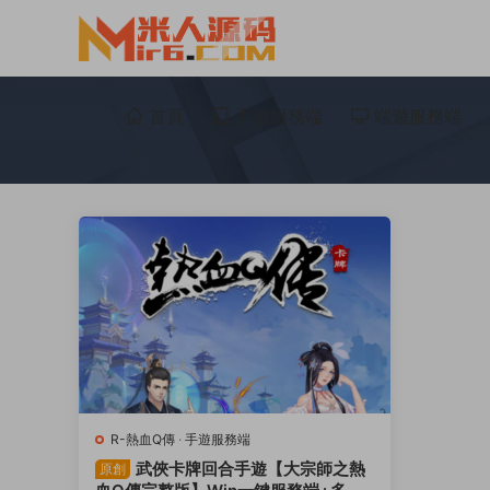
首頁
手遊服務端
端遊服務端
R-熱血Q傳
·
手遊服務端
武俠卡牌回合手遊【大宗師之熱
原創