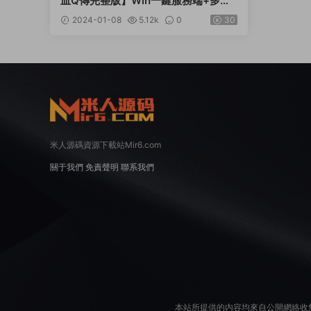
血Q傳完整版】Win一鍵服務端+多區
跨服+管理後台+GM授權後台+清郵件
2024-01-08
5.12k
0
30
清包+安卓蘋果雙端+視頻架設教程
米人源碼資源下載站Mir6.com
關于我們
免責聲明
聯系我們
本站所提供的内容均來自公開網絡收