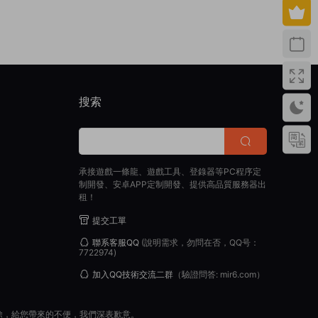
搜索
承接遊戲一條龍、遊戲工具、登錄器等PC程序定
制開發、安卓APP定制開發、提供高品質服務器出
租！
提交工單
聯系客服QQ
(說明需求，勿問在否，QQ号：
7722974)
加入QQ技術交流二群
（驗證問答: mir6.com）
除，給您帶來的不便，我們深表歉意。