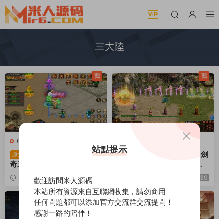
三大陸
薦
薦
C-傳奇
·
手遊服務端
C-傳奇世界
·
端遊服務端
站點提示
幽冥傳奇手遊【骷髅傳
星河引擎傳世端遊【劍
原創
原創
奇三職業三大陸】Win一鍵
破蒼穹微變三大陸】Win一
服務端+安卓+GM授權後台
鍵服務端+彩虹登陸器+客戶
2025-11-26
6.61k
30
2025-09-07
280
30
歡迎訪問米人源碼
+視頻架設教程
端+視頻架設教程
本站所有資源來自互聯網收集，請勿商用
薦
任何問題都可以添加官方交流群交流提問！
感謝一路的陪伴！