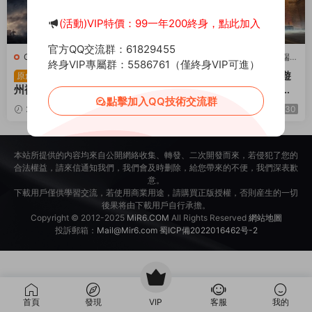
(活動)VIP特價：99一年200終身，點此加入
官方QQ交流群：61829455
C-傳奇
·
手遊服務端
C-傳奇
·
C-傳奇2
·
手遊服務端
·
終身VIP專屬群：5586761（僅終身VIP可進）
端遊服務端
戰神引擎傳奇手遊【神
XO三端引擎傳奇手遊
原創
原創
州複古三大陸-白豬3】Win
【灰狐錄單職業三大陸】Wi
點擊加入QQ技術交流群
一鍵服務端+安卓蘋果雙端+
n一鍵服務端+PC安卓蘋果
2025-07-17
672
30
2024-12-23
1.53k
30
GM授權後台+視頻架設教程
三端互通+視頻架設教程
本站所提供的内容均來自公開網絡收集、轉發、二次開發而來，若侵犯了您的
合法權益，請來信通知我們，我們會及時删除，給您帶來的不便，我們深表歉
意。
下載用戶僅供學習交流，若使用商業用途，請購買正版授權，否則産生的一切
後果将由下載用戶自行承擔。
Copyright © 2012-2025
MiR6.COM
All Rights Reserved
網站地圖
投訴郵箱：
Mail@Mir6.com
蜀ICP備2022016462号-2
首頁
發現
VIP
客服
我的