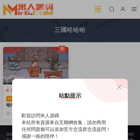
三國哈哈哈
薦
三網H5小遊戲
站點提示
三網H5小遊戲【三國
原創
哈哈哈】Win一鍵服務端+Li
nux手工服務端+視頻架設教
2026-03-28
545
30
歡迎訪問米人源碼
程
本站所有資源來自互聯網收集，請勿商用
任何問題都可以添加官方交流群交流提問！
本站所提供的内容均來自公開網絡收集、轉發、二次開發而來，若侵犯了您的
感謝一路的陪伴！
合法權益，請來信通知我們，我們會及時删除，給您帶來的不便，我們深表歉