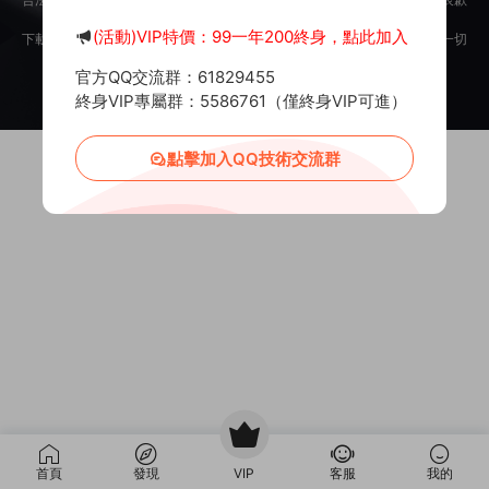
意。
(活動)VIP特價：99一年200終身，點此加入
下載用戶僅供學習交流，若使用商業用途，請購買正版授權，否則産生的一切
後果将由下載用戶自行承擔。
官方QQ交流群：61829455
Copyright © 2012-2025
MiR6.COM
All Rights Reserved
網站地圖
投訴郵箱：
Mail@Mir6.com
蜀ICP備2022016462号-2
終身VIP專屬群：5586761（僅終身VIP可進）
點擊加入QQ技術交流群
首頁
發現
VIP
客服
我的