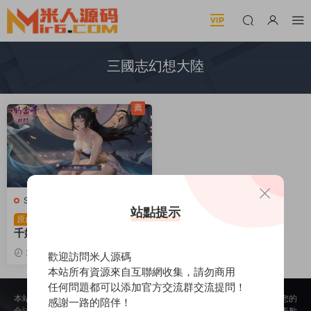
三國志幻想大陸
薦
S-三國志幻想大陸
·
手遊服務端
站點提示
卡牌回合手遊【一騎當
原創
千姬門代金券内購修複版】L
inux手工服務端+GM授權後
2026-05-11
1.91k
30
歡迎訪問米人源碼
台+安卓+全套表+客戶端解
本站所有資源來自互聯網收集，請勿商用
密工具+視頻架設教程
任何問題都可以添加官方交流群交流提問！
本站所提供的内容均來自公開網絡收集、轉發、二次開發而來，若侵犯了您的
感謝一路的陪伴！
合法權益，請來信通知我們，我們會及時删除，給您帶來的不便，我們深表歉