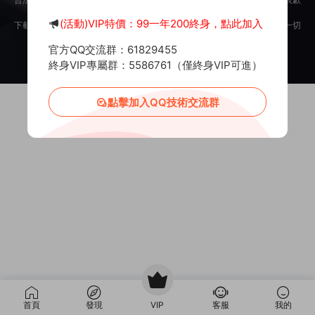
意。
(活動)VIP特價：99一年200終身，點此加入
下載用戶僅供學習交流，若使用商業用途，請購買正版授權，否則産生的一切
後果将由下載用戶自行承擔。
官方QQ交流群：61829455
Copyright © 2012-2025
MiR6.COM
All Rights Reserved
網站地圖
投訴郵箱：
Mail@Mir6.com
蜀ICP備2022016462号-2
終身VIP專屬群：5586761（僅終身VIP可進）
點擊加入QQ技術交流群
首頁
發現
VIP
客服
我的