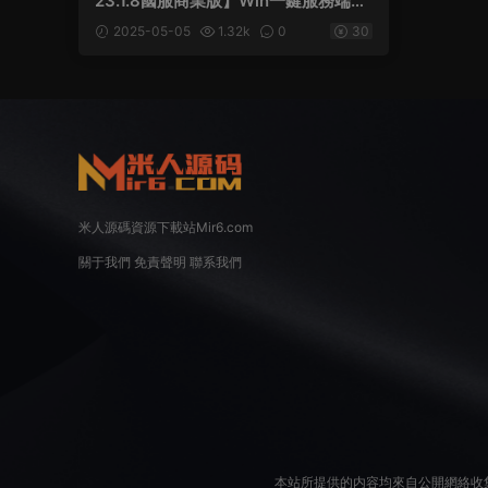
23.1.8國服商業版】Win一鍵服務端
+建房工具+GM命令+道具ID+GM工具
2025-05-05
1.32k
0
30
+視頻架設教程
米人源碼資源下載站Mir6.com
關于我們
免責聲明
聯系我們
本站所提供的内容均來自公開網絡收