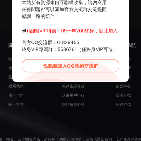
本站所有資源來自互聯網收集，請勿商用
任何問題都可以添加官方交流群交流提問！
感謝一路的陪伴！
(活動)VIP特價：99一年200終身，點此加入
官方QQ交流群：61829455
關于我們
服務支持
熱門導航
終身VIP專屬群：5586761（僅終身VIP可進）
關于我們
在線開通會員
常用工具
點擊加入QQ技術交流群
免責申明
源碼投稿發布
最近更新
隐私政策
米币在線充值
源碼團購
聯系我們
帳戶密碼修改
留言中心
廣告合作
活躍用戶排行
資源存檔
關于封号
網站會員必讀
标簽存檔
集、轉發、二次開發而來，若侵犯了您的合法權益，請來信通知我們，我們會及時删