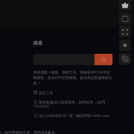
搜索
承接遊戲一條龍、遊戲工具、登錄器等PC程序定
制開發、安卓APP定制開發、提供高品質服務器出
租！
提交工單
聯系客服QQ
(說明需求，勿問在否，QQ号：
7722974)
加入QQ技術交流二群
（驗證問答: mir6.com）
除，給您帶來的不便，我們深表歉意。