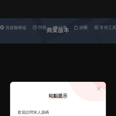
頁遊服務端
問答
任務
拼團
常用工
商業版本
站點提示
歡迎訪問米人源碼