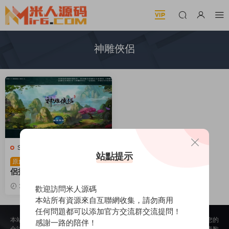
神雕俠侶
S-神雕俠侶
·
手遊服務端
站點提示
典藏回合手遊【神雕俠
原創
侶打金版】Linux手工服務端
+安卓蘋果雙端+GM後台
2024-05-29
4.64k
歡迎訪問米人源碼
+視頻架設教程
30
本站所有資源來自互聯網收集，請勿商用
任何問題都可以添加官方交流群交流提問！
本站所提供的内容均來自公開網絡收集、轉發、二次開發而來，若侵犯了您的
感謝一路的陪伴！
合法權益，請來信通知我們，我們會及時删除，給您帶來的不便，我們深表歉