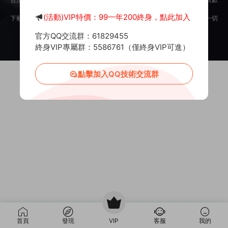
意。
(活動)VIP特價：99一年200終身，點此加入
下載用戶僅供學習交流，若使用商業用途，請購買正版授權，否則産生的一切
後果将由下載用戶自行承擔。
官方QQ交流群：61829455
Copyright © 2012-2025
MiR6.COM
All Rights Reserved
網站地圖
投訴郵箱：
Mail@Mir6.com
蜀ICP備2022016462号-2
終身VIP專屬群：5586761（僅終身VIP可進）
點擊加入QQ技術交流群
首頁
發現
VIP
客服
我的