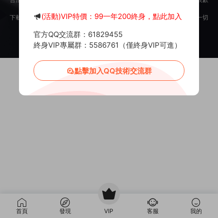
意。
(活動)VIP特價：99一年200終身，點此加入
下載用戶僅供學習交流，若使用商業用途，請購買正版授權，否則産生的一切
後果将由下載用戶自行承擔。
官方QQ交流群：61829455
Copyright © 2012-2025
MiR6.COM
All Rights Reserved
網站地圖
投訴郵箱：
Mail@Mir6.com
蜀ICP備2022016462号-2
終身VIP專屬群：5586761（僅終身VIP可進）
點擊加入QQ技術交流群
首頁
發現
VIP
客服
我的