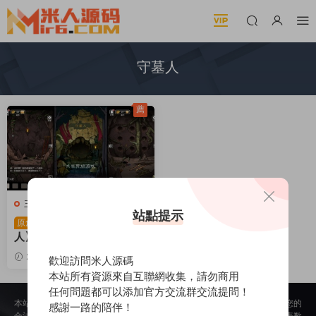
守墓人
薦
三網H5小遊戲
站點提示
三網H5小遊戲【守墓
原創
人】Win一鍵服務端+Linux
手工服務端+視頻架設教程
2026-06-09
358
30
歡迎訪問米人源碼
本站所有資源來自互聯網收集，請勿商用
任何問題都可以添加官方交流群交流提問！
本站所提供的内容均來自公開網絡收集、轉發、二次開發而來，若侵犯了您的
感謝一路的陪伴！
合法權益，請來信通知我們，我們會及時删除，給您帶來的不便，我們深表歉