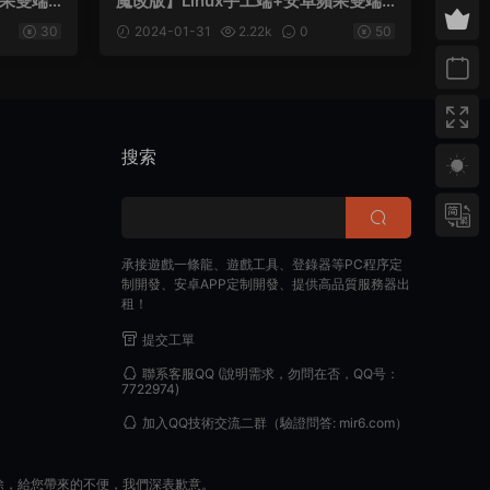
蘋果雙端
魔改版】Linux手工端+安卓蘋果雙端+
K後台
GM後台+架設教程
30
2024-01-31
2.22k
0
50
搜索
承接遊戲一條龍、遊戲工具、登錄器等PC程序定
制開發、安卓APP定制開發、提供高品質服務器出
租！
提交工單
聯系客服QQ
(說明需求，勿問在否，QQ号：
7722974)
加入QQ技術交流二群
（驗證問答: mir6.com）
除，給您帶來的不便，我們深表歉意。