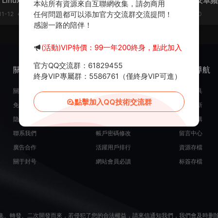
Linux手工服務端+安卓蘋果
版】Linux手工服務端+安卓
本站所有資源來自互聯網收集，請勿商用
M後台+視頻架設教程
+假人陪玩+GM授權後台+CD
任何問題都可以添加官方交流群交流提問！
1-12
994
0
30
2024-10-15
838
0
+視頻架設教程
感謝一路的陪伴！
(活動)VIP特價：99一年200終身，點此加入
官方QQ交流群：61829455
關于我們
服務支持
熱門導航
終身VIP專屬群：5586761（僅終身VIP可進）
關于我們
在線開通會員
常用工具
點擊加入QQ技術交流群
免責申明
源碼投稿發布
最近更新
隐私政策
米币在線充值
源碼團購
聯系我們
帳戶密碼修改
留言中心
廣告合作
活躍用戶排行
資源存檔
關于封号
網站會員必讀
标簽存檔
集、轉發、二次開發而來，若侵犯了您的合法權益，請來信通知我們，我們會及時删