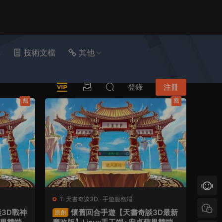
具
技術文檔
其他
登錄
注冊
薦
薦
T-天書奇談3D
·
手遊服務端
3D戰神
懷舊回合手遊【天書奇談3D最新
原創