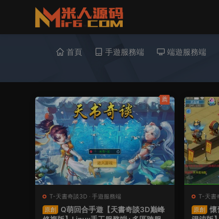
首頁
手遊服務端
端遊服務端
薦
T-天書奇談3D
·
手遊服務端
T-天書
Q萌回合手遊【天書奇談3D巅峰
懷
原創
原創