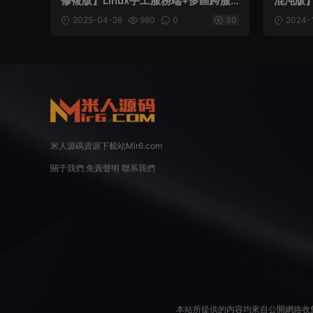
修複版】Linux手工服務端+多區跨服
混沌版】
+加解密工具+CDK授權後台+安卓蘋
雙端+G
2025-04-26
980
0
30
2024-1
果雙端+視頻架設教程
米人源碼資源下載站Mir6.com
關于我們
免責聲明
聯系我們
本站所提供的内容均來自公開網絡收