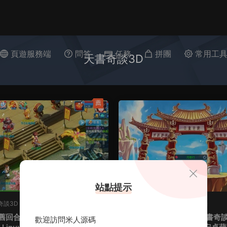
頁遊服務端
問答
任務
拼團
常用工
天書奇談3D
薦
站點提示
奇談3D
·
手遊服務端
T-天書奇談3D
·
手遊服務端
舊回合手遊【天書奇談3D最新
懷舊回合手遊【天書奇談
原創
歡迎訪問米人源碼