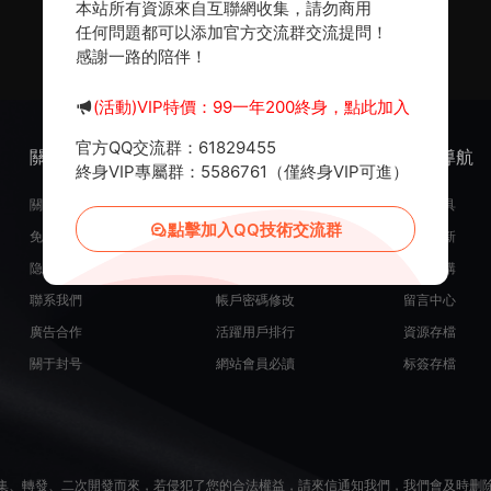
本站所有資源來自互聯網收集，請勿商用
任何問題都可以添加官方交流群交流提問！
感謝一路的陪伴！
(活動)VIP特價：99一年200終身，點此加入
官方QQ交流群：61829455
關于我們
服務支持
熱門導航
終身VIP專屬群：5586761（僅終身VIP可進）
關于我們
在線開通會員
常用工具
點擊加入QQ技術交流群
免責申明
源碼投稿發布
最近更新
隐私政策
米币在線充值
源碼團購
聯系我們
帳戶密碼修改
留言中心
廣告合作
活躍用戶排行
資源存檔
關于封号
網站會員必讀
标簽存檔
集、轉發、二次開發而來，若侵犯了您的合法權益，請來信通知我們，我們會及時删