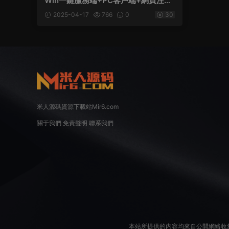
Win一鍵服務端+PC客戶端+網頁注冊
+貨币修改教程+視頻架設教程
2025-04-17
766
0
30
米人源碼資源下載站Mir6.com
關于我們
免責聲明
聯系我們
本站所提供的内容均來自公開網絡收