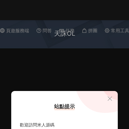
頁遊服務端
問答
任務
拼團
常用工
天誅OL
站點提示
歡迎訪問米人源碼