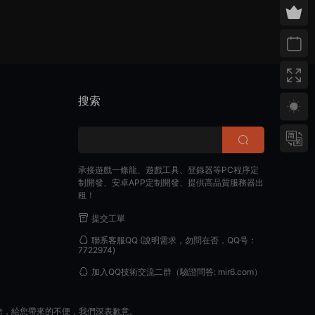
搜索
承接遊戲一條龍、遊戲工具、登錄器等PC程序定
制開發、安卓APP定制開發、提供高品質服務器出
租！
提交工單
聯系客服QQ
(說明需求，勿問在否，QQ号：
7722974)
加入QQ技術交流二群
（驗證問答: mir6.com）
除，給您帶來的不便，我們深表歉意。