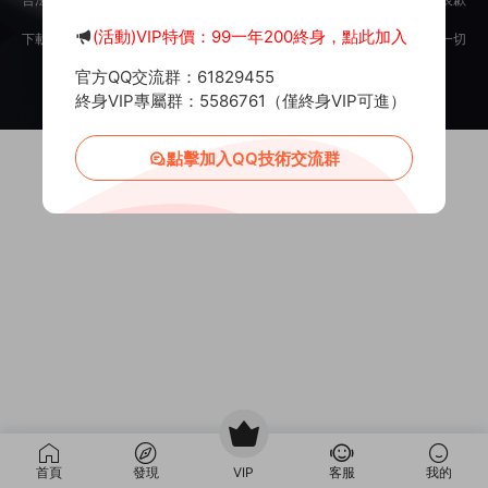
意。
(活動)VIP特價：99一年200終身，點此加入
下載用戶僅供學習交流，若使用商業用途，請購買正版授權，否則産生的一切
後果将由下載用戶自行承擔。
官方QQ交流群：61829455
Copyright © 2012-2025
MiR6.COM
All Rights Reserved
網站地圖
投訴郵箱：
Mail@Mir6.com
蜀ICP備2022016462号-2
終身VIP專屬群：5586761（僅終身VIP可進）
點擊加入QQ技術交流群
首頁
發現
VIP
客服
我的