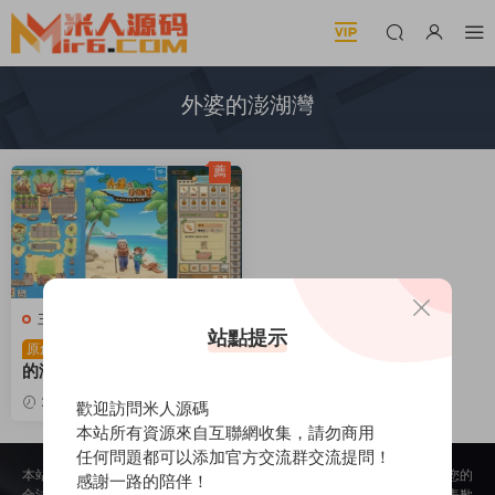
外婆的澎湖灣
薦
三網H5小遊戲
站點提示
三網H5小遊戲【外婆
原創
的澎湖灣】Win一鍵服務端+
Linux手工服務端+視頻架設
2026-03-03
316
30
歡迎訪問米人源碼
教程
本站所有資源來自互聯網收集，請勿商用
任何問題都可以添加官方交流群交流提問！
本站所提供的内容均來自公開網絡收集、轉發、二次開發而來，若侵犯了您的
感謝一路的陪伴！
合法權益，請來信通知我們，我們會及時删除，給您帶來的不便，我們深表歉