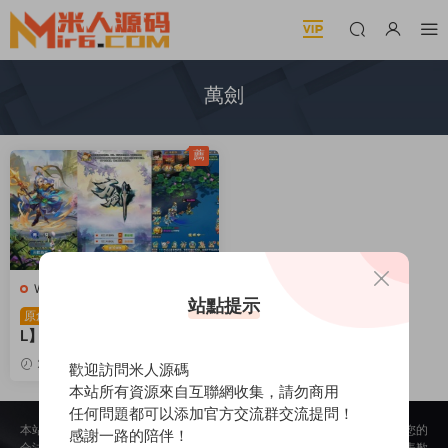
萬劍
薦
W-萬劍
·
W-萬劍
·
手遊服務端
·
站點提示
頁遊服務端
三網H5遊戲【萬劍O
原創
L】Win一鍵服務端+多區跨
服+GM授權後台+簡易APK
2025-07-04
1.06k
歡迎訪問米人源碼
+視頻架設教程
30
本站所有資源來自互聯網收集，請勿商用
任何問題都可以添加官方交流群交流提問！
本站所提供的内容均來自公開網絡收集、轉發、二次開發而來，若侵犯了您的
感謝一路的陪伴！
合法權益，請來信通知我們，我們會及時删除，給您帶來的不便，我們深表歉