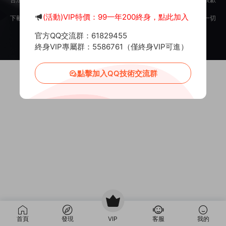
意。
(活動)VIP特價：99一年200終身，點此加入
下載用戶僅供學習交流，若使用商業用途，請購買正版授權，否則産生的一切
後果将由下載用戶自行承擔。
官方QQ交流群：61829455
Copyright © 2012-2025
MiR6.COM
All Rights Reserved
網站地圖
投訴郵箱：
Mail@Mir6.com
蜀ICP備2022016462号-2
終身VIP專屬群：5586761（僅終身VIP可進）
點擊加入QQ技術交流群
首頁
發現
VIP
客服
我的