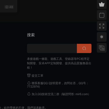
48
搜索
承接遊戲一條龍、遊戲工具、登錄器等PC程序定
制開發、安卓APP定制開發、提供高品質服務器出
租！
提交工單
聯系客服QQ
(說明需求，勿問在否，QQ号：
7722974)
加入QQ技術交流二群
（驗證問答: mir6.com）
除，給您帶來的不便，我們深表歉意。