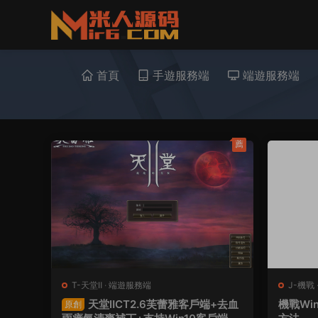
首頁
手遊服務端
端遊服務端
薦
T-天堂Ⅱ
·
端遊服務端
J-機戰
天堂ⅡCT2.6芙蕾雅客戶端+去血
機戰Wi
原創