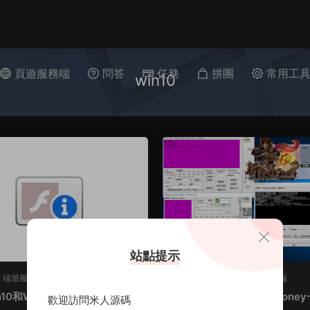
頁遊服務端
問答
任務
拼團
常用工
win10
站點提示
·
端遊服務端
W-武林群俠傳2
·
端遊服務端
n10和Win11黑白屏修複工具及
武林群俠傳2新版自制Mone
歡迎訪問米人源碼