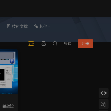
具
技術文檔
其他
登錄
注冊
y一鍵架設