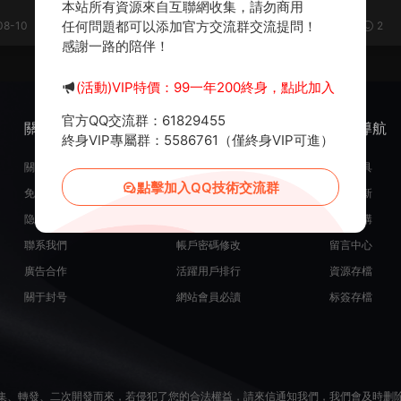
版本服務端+修改工具
本站所有資源來自互聯網收集，請勿商用
任何問題都可以添加官方交流群交流提問！
08-10
1.07w
0
20
2021-05-07
6.37w
2
感謝一路的陪伴！
(活動)VIP特價：99一年200終身，點此加入
官方QQ交流群：61829455
關于我們
服務支持
熱門導航
終身VIP專屬群：5586761（僅終身VIP可進）
關于我們
在線開通會員
常用工具
點擊加入QQ技術交流群
免責申明
源碼投稿發布
最近更新
隐私政策
米币在線充值
源碼團購
聯系我們
帳戶密碼修改
留言中心
廣告合作
活躍用戶排行
資源存檔
關于封号
網站會員必讀
标簽存檔
集、轉發、二次開發而來，若侵犯了您的合法權益，請來信通知我們，我們會及時删