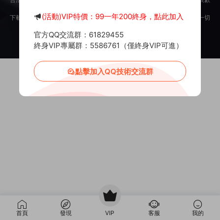
意。
(活動)VIP特價：99一年200終身，點此加入
下載用戶僅供學習交流，若使用商業用途，請購買正版授權，否則産生的一切
後果将由下載用戶自行承擔。
官方QQ交流群：61829455
Copyright © 2012-2025
MiR6.COM
All Rights Reserved
網站地圖
投訴郵箱：
Mail@Mir6.com
蜀ICP備2022016462号-2
終身VIP專屬群：5586761（僅終身VIP可進）
點擊加入QQ技術交流群
首頁
發現
VIP
客服
我的