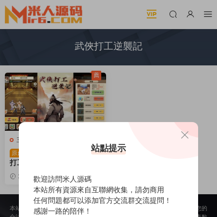
武俠打工逆襲記
薦
三網H5小遊戲
站點提示
三網H5小遊戲【武俠
原創
打工逆襲記/少年重生記】W
in一鍵服務端+Linux手工服
2026-02-02
478
10
歡迎訪問米人源碼
務端+視頻架設教程
本站所有資源來自互聯網收集，請勿商用
任何問題都可以添加官方交流群交流提問！
本站所提供的内容均來自公開網絡收集、轉發、二次開發而來，若侵犯了您的
感謝一路的陪伴！
合法權益，請來信通知我們，我們會及時删除，給您帶來的不便，我們深表歉