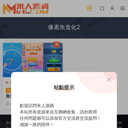
像素魚進化2
薦
三網H5小遊戲
站點提示
三網H5小遊戲【像素
原創
魚進化2】Win一鍵服務端+
Linux手工服務端+源碼+視
2025-12-05
507
30
歡迎訪問米人源碼
頻架設教程
本站所有資源來自互聯網收集，請勿商用
任何問題都可以添加官方交流群交流提問！
本站所提供的内容均來自公開網絡收集、轉發、二次開發而來，若侵犯了您的
感謝一路的陪伴！
合法權益，請來信通知我們，我們會及時删除，給您帶來的不便，我們深表歉