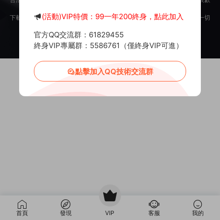
意。
(活動)VIP特價：99一年200終身，點此加入
下載用戶僅供學習交流，若使用商業用途，請購買正版授權，否則産生的一切
後果将由下載用戶自行承擔。
官方QQ交流群：61829455
Copyright © 2012-2025
MiR6.COM
All Rights Reserved
網站地圖
投訴郵箱：
Mail@Mir6.com
蜀ICP備2022016462号-2
終身VIP專屬群：5586761（僅終身VIP可進）
點擊加入QQ技術交流群
首頁
發現
VIP
客服
我的