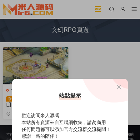
玄幻RPG頁遊
N-孽族OL
·
頁遊服務端
站點提示
玄幻RPG頁遊【孽族O
原創
L】Win一鍵端+充值教程
+架設教程
2024-01-24
3k
30
歡迎訪問米人源碼
本站所有資源來自互聯網收集，請勿商用
任何問題都可以添加官方交流群交流提問！
本站所提供的内容均來自公開網絡收集、轉發、二次開發而來，若侵犯了您的
感謝一路的陪伴！
合法權益，請來信通知我們，我們會及時删除，給您帶來的不便，我們深表歉