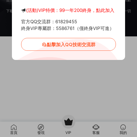
意。
(活動)VIP特價：99一年200終身，點此加入
下載用戶僅供學習交流，若使用商業用途，請購買正版授權，否則産生的一切
後果将由下載用戶自行承擔。
官方QQ交流群：61829455
Copyright © 2012-2025
MiR6.COM
All Rights Reserved
網站地圖
投訴郵箱：
Mail@Mir6.com
蜀ICP備2022016462号-2
終身VIP專屬群：5586761（僅終身VIP可進）
點擊加入QQ技術交流群
首頁
發現
VIP
客服
我的