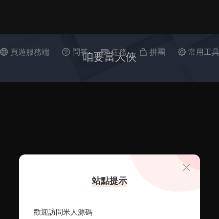
頁遊服務端
問答
任務
拼團
常用工
咱要當大俠
站點提示
歡迎訪問米人源碼