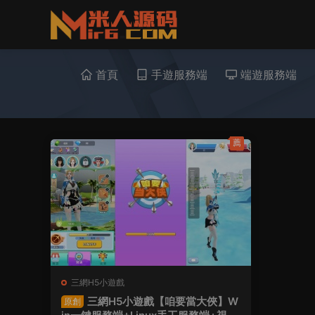
首頁
手遊服務端
端遊服務端
薦
三網H5小遊戲
三網H5小遊戲【咱要當大俠】W
原創