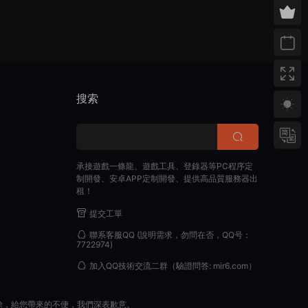
搜索
承接遊戲一條龍、遊戲工具、登錄器等PC程序定
制開發、安卓APP定制開發、提供高品質服務器出
租！
提交工單
聯系客服QQ
(說明需求，勿問在否，QQ号：
7722974)
加入QQ技術交流二群
（驗證問答: mir6.com）
除，給您帶來的不便，我們深表歉意。