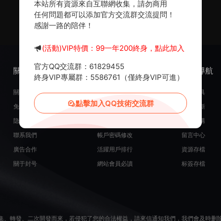
本站所有資源來自互聯網收集，請勿商用
任何問題都可以添加官方交流群交流提問！
感謝一路的陪伴！
(活動)VIP特價：99一年200終身，點此加入
官方QQ交流群：61829455
關于我們
服務支持
熱門導航
終身VIP專屬群：5586761（僅終身VIP可進）
關于我們
在線開通會員
常用工具
點擊加入QQ技術交流群
免責申明
源碼投稿發布
最近更新
隐私政策
米币在線充值
源碼團購
聯系我們
帳戶密碼修改
留言中心
廣告合作
活躍用戶排行
資源存檔
關于封号
網站會員必讀
标簽存檔
集、轉發、二次開發而來，若侵犯了您的合法權益，請來信通知我們，我們會及時删