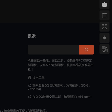
搜索
承接遊戲一條龍、遊戲工具、登錄器等PC程序定
制開發、安卓APP定制開發、提供高品質服務器出
租！
提交工單
聯系客服QQ
(說明需求，勿問在否，QQ号：
7722974)
加入QQ技術交流二群
（驗證問答: mir6.com）
除，給您帶來的不便，我們深表歉意。