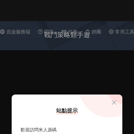
頁遊服務端
問答
任務
拼團
常用工
戰鬥策略類手遊
站點提示
歡迎訪問米人源碼