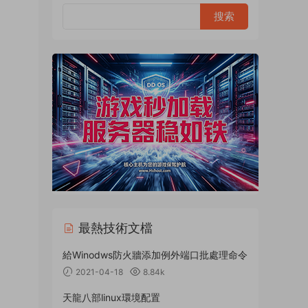
最熱技術文檔
給Winodws防火牆添加例外端口批處理命令
2021-04-18
8.84k
天龍八部linux環境配置