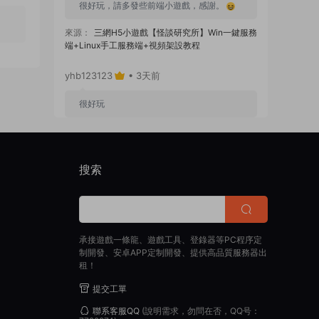
很好玩，請多發些前端小遊戲，感謝。
來源：
三網H5小遊戲【怪談研究所】Win一鍵服務
端+Linux手工服務端+視頻架設教程
yhb123123
• 3天前
很好玩
來源：
GGE2互通西遊【神界天海西柚】Win一鍵
服務端+安卓蘋果PC三端+内置GM工具+全套源碼
+視頻架設教程
搜索
yhb123123
• 1周前
感謝分享！！！！！！
承接遊戲一條龍、遊戲工具、登錄器等PC程序定
來源：
三網H5小遊戲【蘑菇戰争沖突】Win一鍵服
制開發、安卓APP定制開發、提供高品質服務器出
務端+Linux手工服務端+視頻架設教程
租！
yhb123123
• 1周前
提交工單
聯系客服QQ
(說明需求，勿問在否，QQ号：
感謝分享，非常好玩。