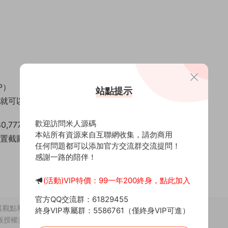
P）
站點提示
1就可以了..
歡迎訪問米人源碼
,7777
本站所有資源來自互聯網收集，請勿商用
設置截圖
任何問題都可以添加官方交流群交流提問！
感謝一路的陪伴！
(活動)VIP特價：99一年200終身，點此加入
官方QQ交流群：61829455
其觀點和對其真實性負責。
終身VIP專屬群：5586761（僅終身VIP可進）
版授權并合法使用。