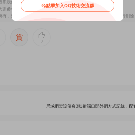
聯系我們。将會第一時間解決！
點擊加入QQ技術交流群
供大家參考、學習，不存在任何商業目的與商業用途。
所有，禁止下載本站資源參與商業和非法行爲，請在24小時之内自行删除
賞
0
局域網架設傳奇3映射端口開外網方式記錄，配