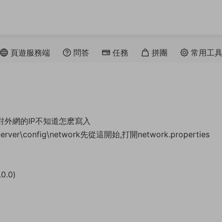
頁遊服務端
問答
任務
拼團
常用工
外網的IP不知道怎麽寫入
rver\config\network先從這開始,打開network.properties
0.0)