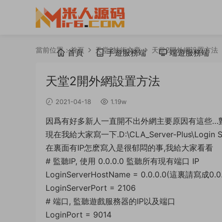
當前位置：
首頁
天堂2技術文章
天堂2開外網設置方法
首頁
手遊服務端
端遊服務端
天堂2開外網設置方法
2021-04-18
1.19w
因爲有好多新人一直開不出外網主要原因有這些…對
現在我給大家寫一下.D:\CLA_Server-Plus\Login Se
在裏面有IP怎麽寫入是很郁悶的事,我給大家看看
# 監聽IP, 使用 0.0.0.0 監聽所有現有端口 IP
LoginServerHostName = 0.0.0.0(這裏請寫成0.0.
LoginServerPort = 2106
# 端口, 監聽遊戲服務器的IP以及端口
LoginPort = 9014