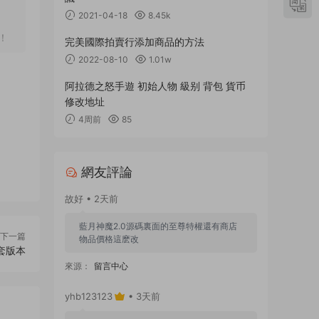
2021-04-18
8.45k
！
完美國際拍賣行添加商品的方法
2022-08-10
1.01w
阿拉德之怒手遊 初始人物 級别 背包 貨币
修改地址
4周前
85
網友評論
故好 • 2天前
藍月神魔2.0源碼裏面的至尊特權還有商店
下一篇
物品價格這麽改
套版本
來源：
留言中心
yhb123123
• 3天前