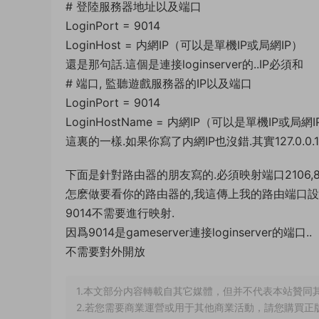
# 登陸服務器地址以及端口
LoginPort = 9014
LoginHost = 内網IP（可以是單機IP或局網IP）
還是那句話.這個是連接loginserver的..IP必須和
# 端口, 監聽遊戲服務器的IP以及端口
LoginPort = 9014
LoginHostName = 内網IP（可以是單機IP或局網I
這裏的一樣.如果你寫了内網IP也沒錯.其實127.0.0.
下面是針對路由器的朋友寫的.必須映射端口2106,80
怎麽做要看你的路由器的,我這傳上我的路由端口
9014不需要進行映射.
因爲9014是gameserver連接loginserver的端口..
不需要對外開放
1.本文部分内容轉載自其它媒體，但并不代表本站贊同
2.若您需要商業運營或用于其他商業活動，請您購買正