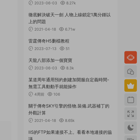
2023-06-03
8.27k
徹底解決破天一劍 人物上線鎖定1萬分鍾以
上的問題
2021-04-18
6.71w
雷霆傳奇H5删檔教程
2023-07-13
51
天龍八部添加一個寶寶
2023-06-03
8.3k
某道周年通用預約創建加開服自定義時間-
無需工具動動手就能操作
4周前
106
關于傳奇SKY引擎的怪物.裝備.武器補丁的
外觀計算
2021-04-18
8.65k
IIS的FTP如果連接不上。看看本地連接的協
議