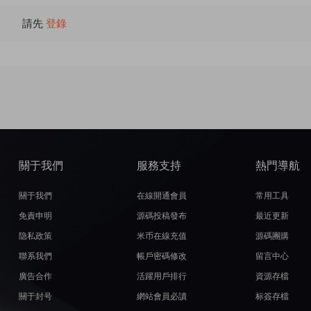
請先
登錄
關于我們
服務支持
熱門導航
關于我們
在線開通會員
常用工具
免責申明
源碼投稿發布
最近更新
隐私政策
米币在線充值
源碼團購
聯系我們
帳戶密碼修改
留言中心
廣告合作
活躍用戶排行
資源存檔
關于封号
網站會員必讀
标簽存檔