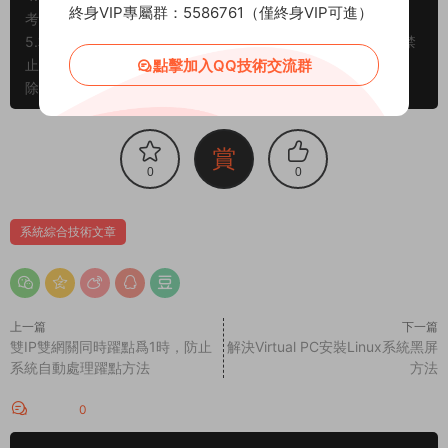
終身VIP專屬群：5586761（僅終身VIP可進）
考、學習，不存在任何商業目的與商業用途。
5.本站提供的所有資源僅供參考學習使用，版權歸原著所有，禁
點擊加入QQ技術交流群
止下載本站資源參與商業和非法行爲，請在24小時之内自行删
除！
賞
0
0
系統綜合技術文章
上一篇
下一篇
雙IP雙網關同時躍點爲1時，防止
解決Virtual PC安裝Linux系統黑屏
系統自動處理躍點方法
方法
評論
0