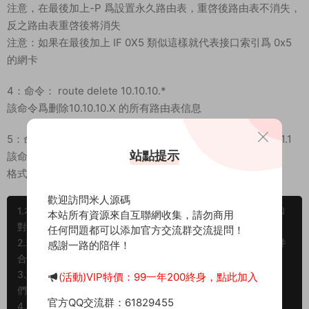
注意，在最後加上-P 爲設置永久路由表，重啓後路由表不消失，
反之路由表重啓後将消失
注意：如果在最後加上 IF 0X5 類似這樣就代表接口索引爲 0x5
的網卡
4：命令： route delete 10.10.10.*
該命令爲删除10.10.10.X 的所有路由表信息
5：命令：route change 111.0.0.0 mask 255.0.0.0 192.168.1.1
站點提示
該命令爲修改路由表命令
格式爲：route change 訪問IP mask 掩碼 網關
歡迎訪問米人源碼
1.本文部分内容轉載自其它媒體，但并不代表本站贊同其觀點和
本站所有資源來自互聯網收集，請勿商用
對其真實性負責。
任何問題都可以添加官方交流群交流提問！
2.若您需要商業運營或用于其他商業活動，請您購買正版授權并
感謝一路的陪伴！
合法使用。
3.如果本站有侵犯、不妥之處的資源，請在網站最下方聯系我
(活動)VIP特價：99一年200終身，點此加入
們。将會第一時間解決！
官方QQ交流群：61829455
4.本站所有内容均由互聯網收集整理、網友上傳，僅供大家參