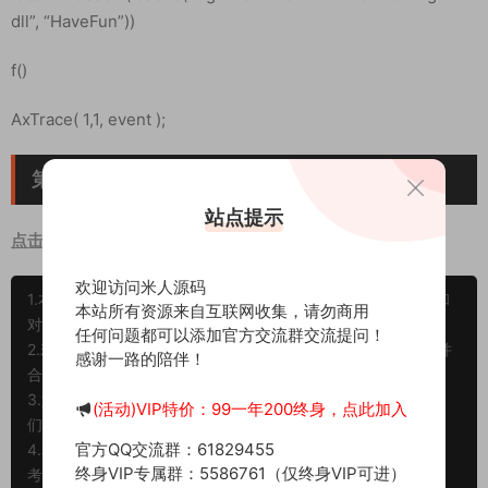
dll”, “HaveFun”))
f()
AxTrace( 1,1, event );
第三步：下载dll文件复制到客户端bin目录即可
站点提示
点击下载DLL文件
欢迎访问米人源码
1.本文部分内容转载自其它媒体，但并不代表本站赞同其观点和
本站所有资源来自互联网收集，请勿商用
对其真实性负责。
任何问题都可以添加官方交流群交流提问！
2.若您需要商业运营或用于其他商业活动，请您购买正版授权并
感谢一路的陪伴！
合法使用。
3.如果本站有侵犯、不妥之处的资源，请在网站最下方联系我
(活动)VIP特价：99一年200终身，点此加入
们。将会第一时间解决！
官方QQ交流群：61829455
4.本站所有内容均由互联网收集整理、网友上传，仅供大家参
终身VIP专属群：5586761（仅终身VIP可进）
考、学习，不存在任何商业目的与商业用途。