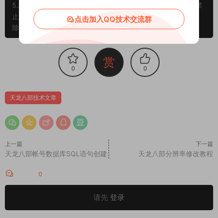
5.本站提供的所有资源仅供参考学习使用，版权归原著所有，禁
止下载本站资源参与商业和非法行为，请在24小时之内自行删
点击加入QQ技术交流群
除！
赏
0
0
天龙八部技术文章
上一篇
下一篇
天龙八部帐号数据库SQL语句创建
天龙八部分辨率修改教程
评论
0
请先
登录