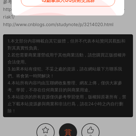
點擊加入QQ技術交流群
參考：
http://www.ibm.com/developerworks/cn/opensource/os-
riak1/
http://www.cnblogs.com/studynote/p/3214020.html
1.本文部分内容轉載自其它媒體，但并不代表本站贊同其觀點和
對其真實性負責。
2.若您需要商業運營或用于其他商業活動，請您購買正版授權并
合法使用。
3.如果本站有侵犯、不妥之處的資源，請在網站最下方聯系我
們。将會第一時間解決！
4.本站所有内容均由互聯網收集整理、網友上傳，僅供大家參
考、學習，不存在任何商業目的與商業用途。
5.本站提供的所有資源僅供參考學習使用，版權歸原著所有，禁
止下載本站資源參與商業和非法行爲，請在24小時之内自行删
除！
賞