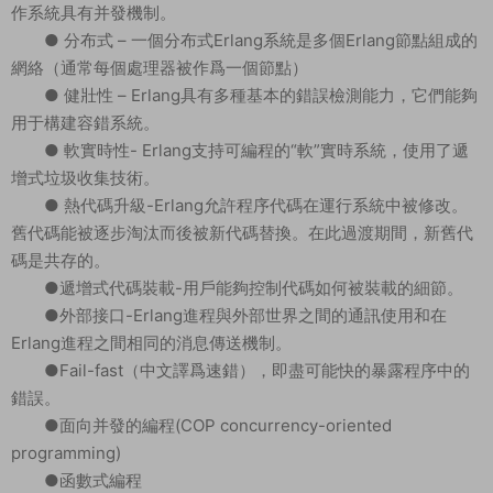
作系統具有并發機制。
● 分布式 – 一個分布式Erlang系統是多個Erlang節點組成的
網絡（通常每個處理器被作爲一個節點）
● 健壯性 – Erlang具有多種基本的錯誤檢測能力，它們能夠
用于構建容錯系統。
● 軟實時性- Erlang支持可編程的“軟”實時系統，使用了遞
增式垃圾收集技術。
● 熱代碼升級-Erlang允許程序代碼在運行系統中被修改。
舊代碼能被逐步淘汰而後被新代碼替換。在此過渡期間，新舊代
碼是共存的。
●遞增式代碼裝載-用戶能夠控制代碼如何被裝載的細節。
●外部接口-Erlang進程與外部世界之間的通訊使用和在
Erlang進程之間相同的消息傳送機制。
●Fail-fast（中文譯爲速錯），即盡可能快的暴露程序中的
錯誤。
●面向并發的編程(COP concurrency-oriented
programming)
●函數式編程