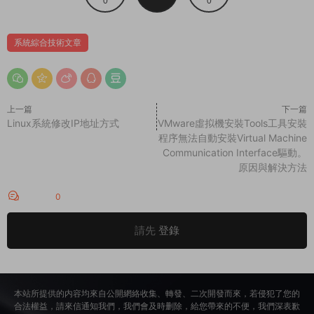
0
0
系統綜合技術文章
上一篇
下一篇
Linux系統修改IP地址方式
VMware虛拟機安裝Tools工具安裝
程序無法自動安裝Virtual Machine
Communication Interface驅動。
原因與解決方法
評論
0
請先
登錄
本站所提供的内容均來自公開網絡收集、轉發、二次開發而來，若侵犯了您的
合法權益，請來信通知我們，我們會及時删除，給您帶來的不便，我們深表歉