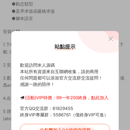
●動态類型
●及早求值或嚴格求值
●腳本語言
安裝步驟：
1.下載erlang http://www.erlang.org/download.html（如果下
站點提示
載: OTP 17.1 Windows 64-bit Binary File (91.8 MB)）。
2.安裝下載的exe文件，注意安裝的目錄中不要存在空格。
歡迎訪問米人源碼
本站所有資源來自互聯網收集，請勿商用
3.配置環境變量。在系統變量中建立變量名爲“ERL_HOME”，值
任何問題都可以添加官方交流群交流提問！
感謝一路的陪伴！
爲erlang的安裝目錄。
(活動)VIP特價：99一年200終身，點此加入
4.在PATH變量中添加“%ERL_HOME%\bin”。
官方QQ交流群：61829455
5.啓動運行，在控制台輸入“erl”，如果出現類似“Eshell V6.1
終身VIP專屬群：5586761（僅終身VIP可進）
(abort with ^G)”字樣，說明安裝成功。