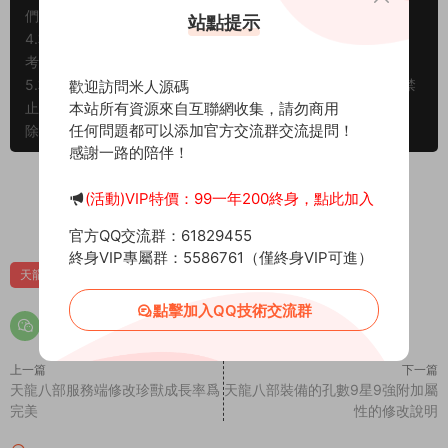
們。将會第一時間解決！
站點提示
4.本站所有内容均由互聯網收集整理、網友上傳，僅供大家參
考、學習，不存在任何商業目的與商業用途。
5.本站提供的所有資源僅供參考學習使用，版權歸原著所有，禁
歡迎訪問米人源碼
止下載本站資源參與商業和非法行爲，請在24小時之内自行删
本站所有資源來自互聯網收集，請勿商用
任何問題都可以添加官方交流群交流提問！
除！
感謝一路的陪伴！
賞
(活動)VIP特價：99一年200終身，點此加入
0
0
官方QQ交流群：61829455
終身VIP專屬群：5586761（僅終身VIP可進）
天龍八部技術文章
點擊加入QQ技術交流群
上一篇
下一篇
天龍八部服務端修改珍獸成長率爲
天龍八部裝備的孔數9星9強附加屬
完美
性的修改說明