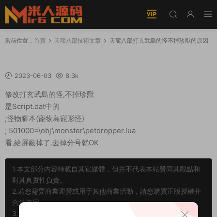
當前位置：
首頁
天龍八部技術文章
天龍八部打玄武島的怪不掉珍獸的原因
天龍八部打玄武島的怪不掉珍獸的原因
2023-06-03
8.3k
修改打玄武島的怪,不掉珍獸
是Script.dat中的
;怪物腳本(寵物島寵形怪)
; 501000=\obj\monster\petdropper.lua
看,給屏蔽掉了.去掉分号就OK
1.本文部分内容轉載自其它媒體，但并不代表本站贊同其觀點和
對其真實性負責。
2.若您需要商業運營或用于其他商業活動，請您購買正版授權并
合法使用。
3.如果本站有侵犯、不妥之處的資源，請在網站最下方聯系我