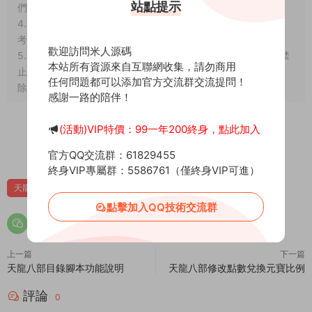
站點提示
們。将會第一時間解決！
4.本站所有内容均由互聯網收集整理、網友上傳，僅供大家參
考、學習，不存在任何商業目的與商業用途。
歡迎訪問米人源碼
5.本站提供的所有資源僅供參考學習使用，版權歸原著所有，禁
本站所有資源來自互聯網收集，請勿商用
止下載本站資源參與商業和非法行爲，請在24小時之内自行删
任何問題都可以添加官方交流群交流提問！
除！
感謝一路的陪伴！
(活動)VIP特價：99一年200終身，點此加入
賞
0
0
官方QQ交流群：61829455
終身VIP專屬群：5586761（僅終身VIP可進）
天龍八部技術文章
點擊加入QQ技術交流群
上一篇
下一篇
天龍八部目錄腳本功能說明
天龍八部修改點數兌換元寶比例
評論
0