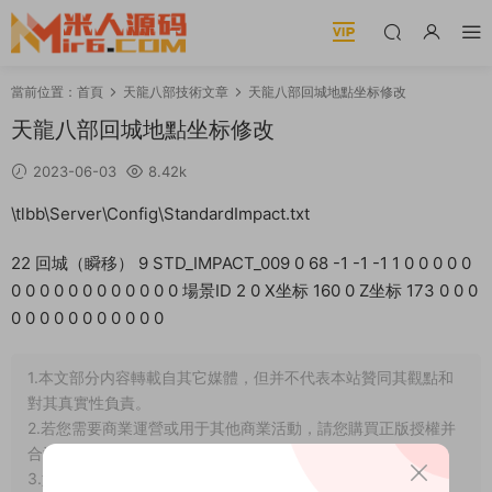
當前位置：
首頁
天龍八部技術文章
天龍八部回城地點坐标修改
天龍八部回城地點坐标修改
2023-06-03
8.42k
\tlbb\Server\Config\StandardImpact.txt
22 回城（瞬移） 9 STD_IMPACT_009 0 68 -1 -1 -1 1 0 0 0 0 0
0 0 0 0 0 0 0 0 0 0 0 0 場景ID 2 0 X坐标 160 0 Z坐标 173 0 0 0
0 0 0 0 0 0 0 0 0 0 0
1.本文部分内容轉載自其它媒體，但并不代表本站贊同其觀點和
對其真實性負責。
2.若您需要商業運營或用于其他商業活動，請您購買正版授權并
合法使用。
3.如果本站有侵犯、不妥之處的資源，請在網站最下方聯系我